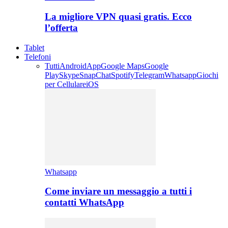
La migliore VPN quasi gratis. Ecco
l’offerta
Tablet
Telefoni
Tutti
Android
App
Google Maps
Google
Play
Skype
SnapChat
Spotify
Telegram
Whatsapp
Giochi
per Cellulare
iOS
Whatsapp
Come inviare un messaggio a tutti i
contatti WhatsApp