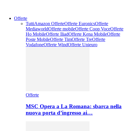
Offerte
Tutti
Amazon Offerte
Offerte Euronics
Offerte
Mediaworld
Offerte mobile
Offerte Coop Voce
Offerte
Ho Mobile
Offerte Iliad
Offerte Kena Mobile
Offerte
Poste Mobile
Offerte Tim
Offerte Tre
Offerte
Vodafone
Offerte Wind
Offerte Unieuro
Offerte
MSC Opera a La Romana: sbarca nella
nuova porta d’ingresso ai…