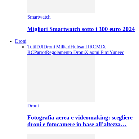
Smartwatch
Migliori Smartwatch sotto i 300 euro 2024
Droni
Tutti
DJI
Droni Militari
Hubsan
JJRC
MJX
RC
Parrot
Regolamento Droni
Xiaomi Fimi
Yuneec
Droni
Fotografia aerea e videomaking: scegliere
droni e fotocamere in base all’altezza…