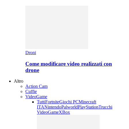
Droni
Come modificare video realizzati con
drone
Altro
Action Cam
Cuffie
VideoGame
Tutti
Fortnite
Giochi PC
Minecraft
ITA
Nintendo
Palworld
PlayStation
Trucchi
VideoGame
XBox