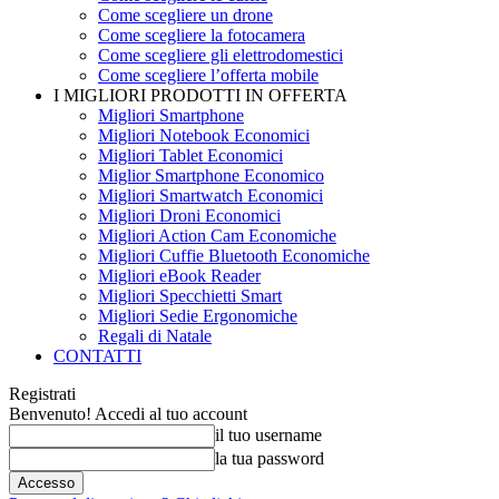
Come scegliere un drone
Come scegliere la fotocamera
Come scegliere gli elettrodomestici
Come scegliere l’offerta mobile
I MIGLIORI PRODOTTI IN OFFERTA
Migliori Smartphone
Migliori Notebook Economici
Migliori Tablet Economici
Miglior Smartphone Economico
Migliori Smartwatch Economici
Migliori Droni Economici
Migliori Action Cam Economiche
Migliori Cuffie Bluetooth Economiche
Migliori eBook Reader
Migliori Specchietti Smart
Migliori Sedie Ergonomiche
Regali di Natale
CONTATTI
Registrati
Benvenuto! Accedi al tuo account
il tuo username
la tua password