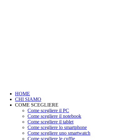
HOME
CHI SIAMO
COME SCEGLIERE
Come scegliere il PC
Come scegliere il notebook
Come scegliere il tablet
Come scegliere lo smartphone
Come scegliere uno smartwatch
Come scegliere le cuffie