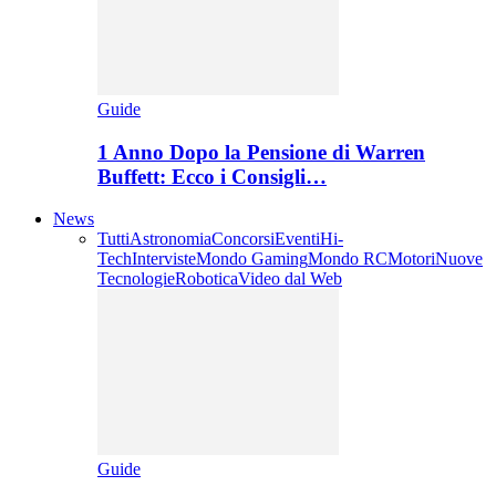
Guide
1 Anno Dopo la Pensione di Warren
Buffett: Ecco i Consigli…
News
Tutti
Astronomia
Concorsi
Eventi
Hi-
Tech
Interviste
Mondo Gaming
Mondo RC
Motori
Nuove
Tecnologie
Robotica
Video dal Web
Guide