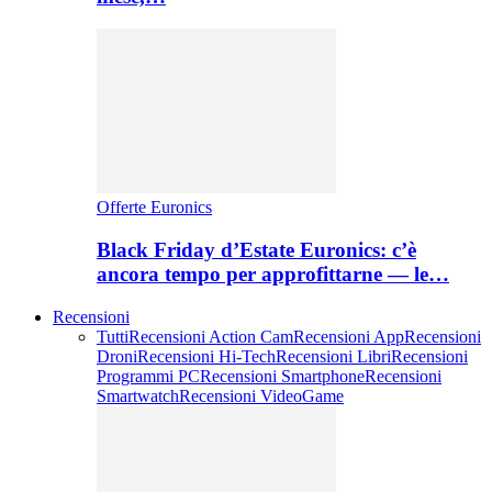
Offerte Euronics
Black Friday d’Estate Euronics: c’è
ancora tempo per approfittarne — le…
Recensioni
Tutti
Recensioni Action Cam
Recensioni App
Recensioni
Droni
Recensioni Hi-Tech
Recensioni Libri
Recensioni
Programmi PC
Recensioni Smartphone
Recensioni
Smartwatch
Recensioni VideoGame