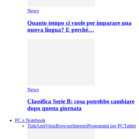
News
Quanto tempo ci vuole per imparare una
nuova lingua? E perché…
News
Classifica Serie B: cosa potrebbe cambiare
dopo questa giornata
PC e Notebook
Tutti
AntiVirus
Browser
Internet
Programmi per PC
Tablet