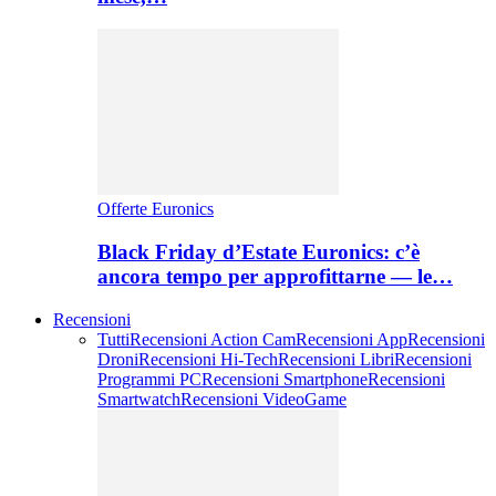
Offerte Euronics
Black Friday d’Estate Euronics: c’è
ancora tempo per approfittarne — le…
Recensioni
Tutti
Recensioni Action Cam
Recensioni App
Recensioni
Droni
Recensioni Hi-Tech
Recensioni Libri
Recensioni
Programmi PC
Recensioni Smartphone
Recensioni
Smartwatch
Recensioni VideoGame