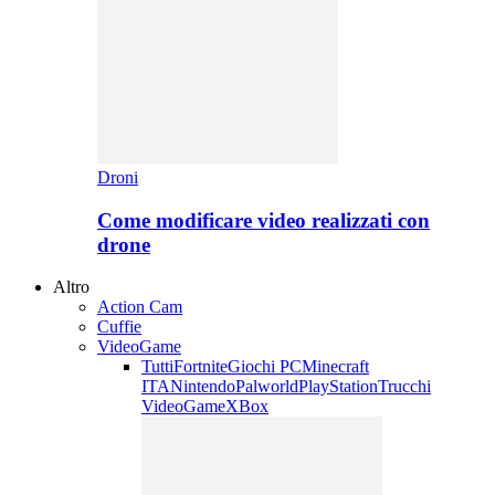
Droni
Come modificare video realizzati con
drone
Altro
Action Cam
Cuffie
VideoGame
Tutti
Fortnite
Giochi PC
Minecraft
ITA
Nintendo
Palworld
PlayStation
Trucchi
VideoGame
XBox