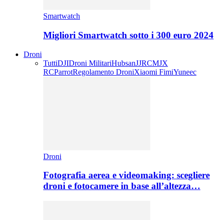
Smartwatch
Migliori Smartwatch sotto i 300 euro 2024
Droni
Tutti
DJI
Droni Militari
Hubsan
JJRC
MJX
RC
Parrot
Regolamento Droni
Xiaomi Fimi
Yuneec
Droni
Fotografia aerea e videomaking: scegliere
droni e fotocamere in base all’altezza…