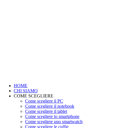
HOME
CHI SIAMO
COME SCEGLIERE
Come scegliere il PC
Come scegliere il notebook
Come scegliere il tablet
Come scegliere lo smartphone
Come scegliere uno smartwatch
Come scegliere le cuffie