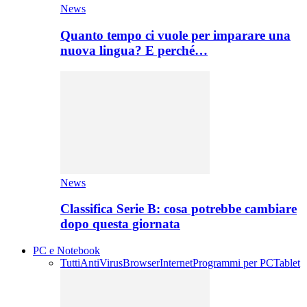
News
Quanto tempo ci vuole per imparare una
nuova lingua? E perché…
News
Classifica Serie B: cosa potrebbe cambiare
dopo questa giornata
PC e Notebook
Tutti
AntiVirus
Browser
Internet
Programmi per PC
Tablet