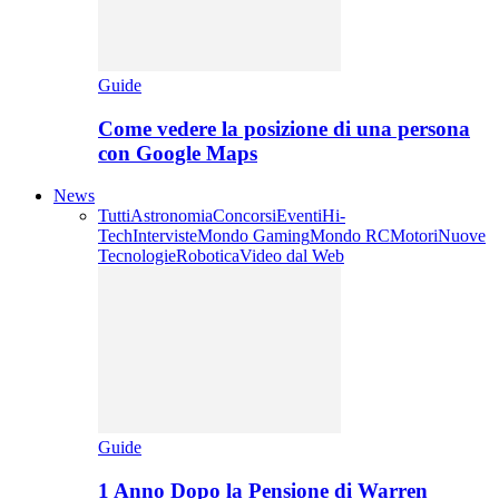
Guide
Come vedere la posizione di una persona
con Google Maps
News
Tutti
Astronomia
Concorsi
Eventi
Hi-
Tech
Interviste
Mondo Gaming
Mondo RC
Motori
Nuove
Tecnologie
Robotica
Video dal Web
Guide
1 Anno Dopo la Pensione di Warren