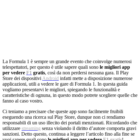
La Formula 1 è sempre un grande evento che coinvolge numerosi
telespettatori, per questo è utile sapere quali sono
le migliori app
per vedere
F1
gratis
, così da non perdersi nessuna gara. Il Play
Store dei dispositivi
Android
infatti mette a disposizione numerose
applicazioni, utili a vedere le gare di Formula 1. In questa guida
vogliamo presentarvi le migliori, spiegando le funzionalità e
caratteristiche di ognuna, in questo modo potrete scegliere quelle che
fanno al caso vostro.
Ci teniamo a precisare che queste app sono facilmente fruibili
eseguendo una ricerca sul Play Store, dunque non ci rendiamo
responsabili di un uso illecito dei portali menzionati. Ricordando che
utilizzare
streaming
senza violando il diritto d’autore comporta gravi
sanzioni. Detto questo, continua a leggere l’articolo fino alla fine se
vuoi sapere quali sono
le migliori app per vedere
F1 gratis
!