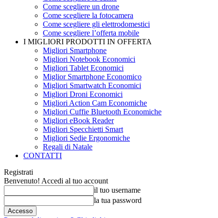
Come scegliere un drone
Come scegliere la fotocamera
Come scegliere gli elettrodomestici
Come scegliere l’offerta mobile
I MIGLIORI PRODOTTI IN OFFERTA
Migliori Smartphone
Migliori Notebook Economici
Migliori Tablet Economici
Miglior Smartphone Economico
Migliori Smartwatch Economici
Migliori Droni Economici
Migliori Action Cam Economiche
Migliori Cuffie Bluetooth Economiche
Migliori eBook Reader
Migliori Specchietti Smart
Migliori Sedie Ergonomiche
Regali di Natale
CONTATTI
Registrati
Benvenuto! Accedi al tuo account
il tuo username
la tua password