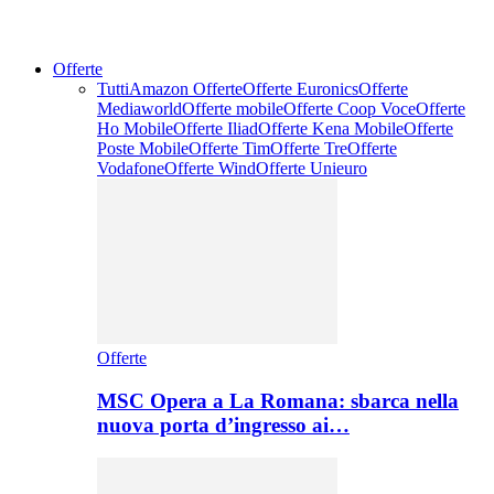
Offerte
Tutti
Amazon Offerte
Offerte Euronics
Offerte
Mediaworld
Offerte mobile
Offerte Coop Voce
Offerte
Ho Mobile
Offerte Iliad
Offerte Kena Mobile
Offerte
Poste Mobile
Offerte Tim
Offerte Tre
Offerte
Vodafone
Offerte Wind
Offerte Unieuro
Offerte
MSC Opera a La Romana: sbarca nella
nuova porta d’ingresso ai…