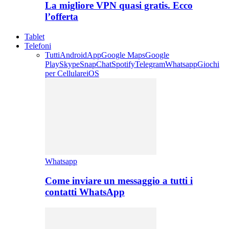
La migliore VPN quasi gratis. Ecco
l’offerta
Tablet
Telefoni
Tutti
Android
App
Google Maps
Google
Play
Skype
SnapChat
Spotify
Telegram
Whatsapp
Giochi
per Cellulare
iOS
Whatsapp
Come inviare un messaggio a tutti i
contatti WhatsApp