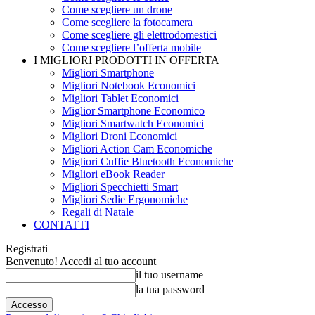
Come scegliere un drone
Come scegliere la fotocamera
Come scegliere gli elettrodomestici
Come scegliere l’offerta mobile
I MIGLIORI PRODOTTI IN OFFERTA
Migliori Smartphone
Migliori Notebook Economici
Migliori Tablet Economici
Miglior Smartphone Economico
Migliori Smartwatch Economici
Migliori Droni Economici
Migliori Action Cam Economiche
Migliori Cuffie Bluetooth Economiche
Migliori eBook Reader
Migliori Specchietti Smart
Migliori Sedie Ergonomiche
Regali di Natale
CONTATTI
Registrati
Benvenuto! Accedi al tuo account
il tuo username
la tua password