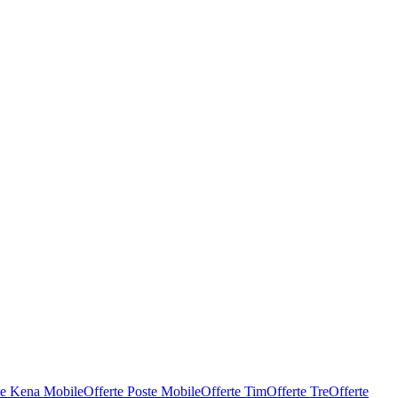
te Kena Mobile
Offerte Poste Mobile
Offerte Tim
Offerte Tre
Offerte