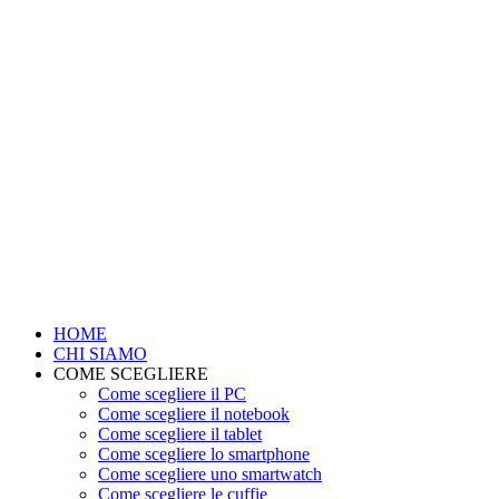
HOME
CHI SIAMO
COME SCEGLIERE
Come scegliere il PC
Come scegliere il notebook
Come scegliere il tablet
Come scegliere lo smartphone
Come scegliere uno smartwatch
Come scegliere le cuffie