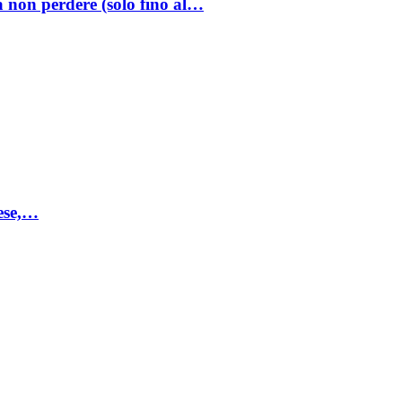
a non perdere (solo fino al…
mese,…