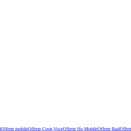
d
Offerte mobile
Offerte Coop Voce
Offerte Ho Mobile
Offerte Iliad
Offer