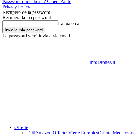
Password dimenticata? Chiedi Aiuto
Privacy Policy
Recupero della password
Recupera la tua password
La tua email
La password verrà inviata via email.
InfoDrones.It
Offerte
Tutti
Amazon Offerte
Offerte Euronics
Offerte Mediaworl