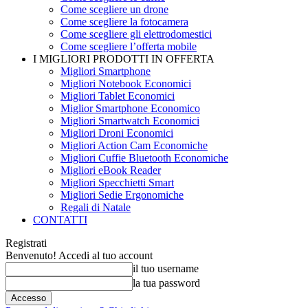
Come scegliere un drone
Come scegliere la fotocamera
Come scegliere gli elettrodomestici
Come scegliere l’offerta mobile
I MIGLIORI PRODOTTI IN OFFERTA
Migliori Smartphone
Migliori Notebook Economici
Migliori Tablet Economici
Miglior Smartphone Economico
Migliori Smartwatch Economici
Migliori Droni Economici
Migliori Action Cam Economiche
Migliori Cuffie Bluetooth Economiche
Migliori eBook Reader
Migliori Specchietti Smart
Migliori Sedie Ergonomiche
Regali di Natale
CONTATTI
Registrati
Benvenuto! Accedi al tuo account
il tuo username
la tua password