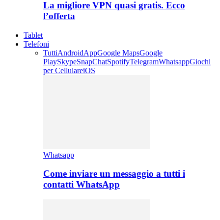
La migliore VPN quasi gratis. Ecco
l’offerta
Tablet
Telefoni
Tutti
Android
App
Google Maps
Google
Play
Skype
SnapChat
Spotify
Telegram
Whatsapp
Giochi
per Cellulare
iOS
Whatsapp
Come inviare un messaggio a tutti i
contatti WhatsApp