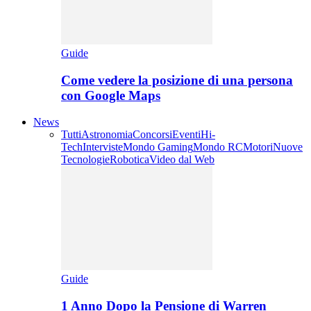
Guide
Come vedere la posizione di una persona
con Google Maps
News
Tutti
Astronomia
Concorsi
Eventi
Hi-
Tech
Interviste
Mondo Gaming
Mondo RC
Motori
Nuove
Tecnologie
Robotica
Video dal Web
Guide
1 Anno Dopo la Pensione di Warren