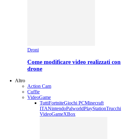
Droni
Come modificare video realizzati con
drone
Altro
Action Cam
Cuffie
VideoGame
Tutti
Fortnite
Giochi PC
Minecraft
ITA
Nintendo
Palworld
PlayStation
Trucchi
VideoGame
XBox