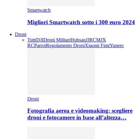
Smartwatch
Migliori Smartwatch sotto i 300 euro 2024
Droni
Tutti
DJI
Droni Militari
Hubsan
JJRC
MJX
RC
Parrot
Regolamento Droni
Xiaomi Fimi
Yuneec
Droni
Fotografia aerea e videomaking: scegliere
droni e fotocamere in base all’altezza…