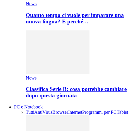
News
Quanto tempo ci vuole per imparare una
nuova lingua? E perché…
News
Classifica Serie B: cosa potrebbe cambiare
dopo questa giornata
PC e Notebook
Tutti
AntiVirus
Browser
Internet
Programmi per PC
Tablet