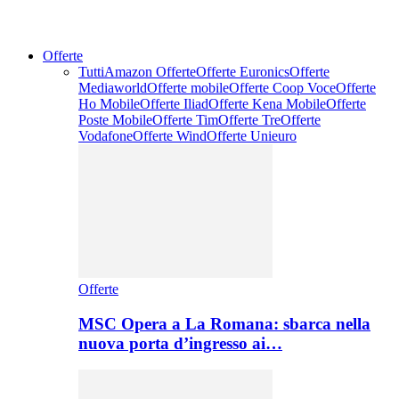
Offerte
Tutti
Amazon Offerte
Offerte Euronics
Offerte
Mediaworld
Offerte mobile
Offerte Coop Voce
Offerte
Ho Mobile
Offerte Iliad
Offerte Kena Mobile
Offerte
Poste Mobile
Offerte Tim
Offerte Tre
Offerte
Vodafone
Offerte Wind
Offerte Unieuro
Offerte
MSC Opera a La Romana: sbarca nella
nuova porta d’ingresso ai…