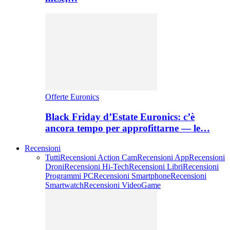
Offerte Euronics
Black Friday d’Estate Euronics: c’è
ancora tempo per approfittarne — le…
Recensioni
Tutti
Recensioni Action Cam
Recensioni App
Recensioni
Droni
Recensioni Hi-Tech
Recensioni Libri
Recensioni
Programmi PC
Recensioni Smartphone
Recensioni
Smartwatch
Recensioni VideoGame