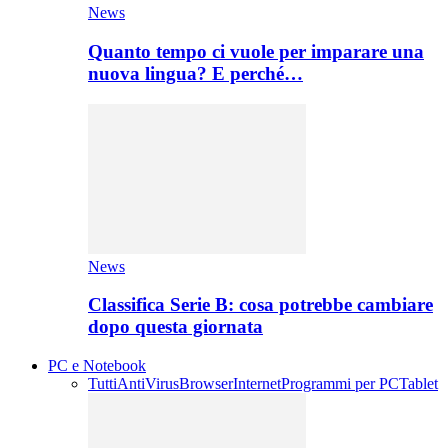
News
Quanto tempo ci vuole per imparare una
nuova lingua? E perché…
News
Classifica Serie B: cosa potrebbe cambiare
dopo questa giornata
PC e Notebook
Tutti
AntiVirus
Browser
Internet
Programmi per PC
Tablet