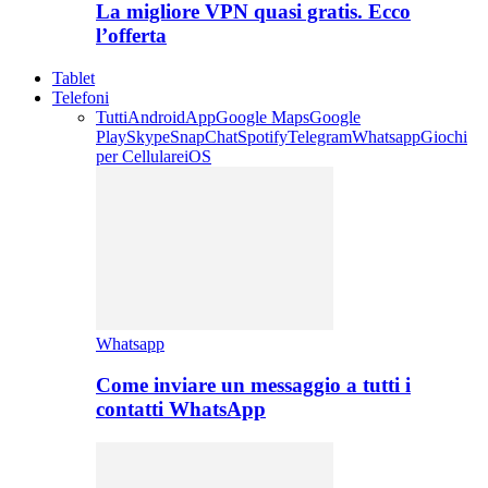
La migliore VPN quasi gratis. Ecco
l’offerta
Tablet
Telefoni
Tutti
Android
App
Google Maps
Google
Play
Skype
SnapChat
Spotify
Telegram
Whatsapp
Giochi
per Cellulare
iOS
Whatsapp
Come inviare un messaggio a tutti i
contatti WhatsApp