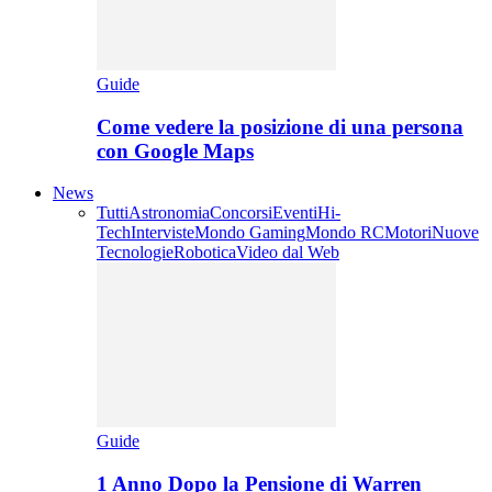
Guide
Come vedere la posizione di una persona
con Google Maps
News
Tutti
Astronomia
Concorsi
Eventi
Hi-
Tech
Interviste
Mondo Gaming
Mondo RC
Motori
Nuove
Tecnologie
Robotica
Video dal Web
Guide
1 Anno Dopo la Pensione di Warren