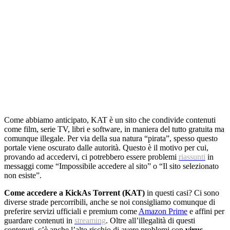
Come abbiamo anticipato, KAT è un sito che condivide contenuti
come film, serie TV, libri e software, in maniera del tutto gratuita ma
comunque illegale. Per via della sua natura “pirata”, spesso questo
portale viene oscurato dalle autorità. Questo è il motivo per cui,
provando ad accedervi, ci potrebbero essere problemi
riassunti
in
messaggi come “Impossibile accedere al sito” o “Il sito selezionato
non esiste”.
Come accedere a KickAs Torrent (KAT)
in questi casi? Ci sono
diverse strade percorribili, anche se noi consigliamo comunque di
preferire servizi ufficiali e premium come
Amazon Prime
e affini per
guardare contenuti in
streaming
. Oltre all’illegalità di questi
contenuti, c’è anche l’alto rischio di avere problemi con
virus
,