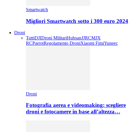
Smartwatch
Migliori Smartwatch sotto i 300 euro 2024
Droni
Tutti
DJI
Droni Militari
Hubsan
JJRC
MJX
RC
Parrot
Regolamento Droni
Xiaomi Fimi
Yuneec
Droni
Fotografia aerea e videomaking: scegliere
droni e fotocamere in base all’altezza…