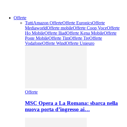
Offerte
Tutti
Amazon Offerte
Offerte Euronics
Offerte
Mediaworld
Offerte mobile
Offerte Coop Voce
Offerte
Ho Mobile
Offerte Iliad
Offerte Kena Mobile
Offerte
Poste Mobile
Offerte Tim
Offerte Tre
Offerte
Vodafone
Offerte Wind
Offerte Unieuro
Offerte
MSC Opera a La Romana: sbarca nella
nuova porta d’ingresso ai…