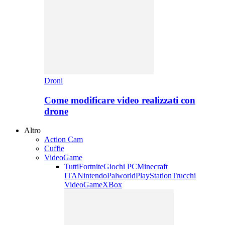
Droni
Come modificare video realizzati con
drone
Altro
Action Cam
Cuffie
VideoGame
Tutti
Fortnite
Giochi PC
Minecraft
ITA
Nintendo
Palworld
PlayStation
Trucchi
VideoGame
XBox