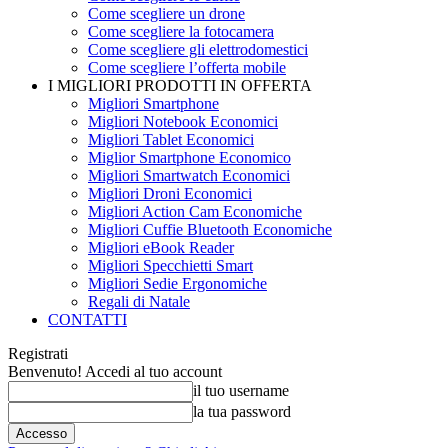
Come scegliere un drone
Come scegliere la fotocamera
Come scegliere gli elettrodomestici
Come scegliere l’offerta mobile
I MIGLIORI PRODOTTI IN OFFERTA
Migliori Smartphone
Migliori Notebook Economici
Migliori Tablet Economici
Miglior Smartphone Economico
Migliori Smartwatch Economici
Migliori Droni Economici
Migliori Action Cam Economiche
Migliori Cuffie Bluetooth Economiche
Migliori eBook Reader
Migliori Specchietti Smart
Migliori Sedie Ergonomiche
Regali di Natale
CONTATTI
Registrati
Benvenuto! Accedi al tuo account
il tuo username
la tua password