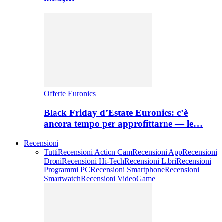
Offerte Euronics
Black Friday d’Estate Euronics: c’è
ancora tempo per approfittarne — le…
Recensioni
Tutti
Recensioni Action Cam
Recensioni App
Recensioni
Droni
Recensioni Hi-Tech
Recensioni Libri
Recensioni
Programmi PC
Recensioni Smartphone
Recensioni
Smartwatch
Recensioni VideoGame