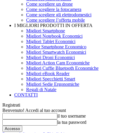
Come scegliere un drone
Come scegliere la fotocamera
Come scegliere gli elettrodomestici
Come scegliere l’offerta mobile
I MIGLIORI PRODOTTI IN OFFERTA
Migliori Smartphone
Migliori Notebook Economici
Migliori Tablet Economici
Miglior Smartphone Economico
Migliori Smartwatch Economici
Migliori Droni Economici
Migliori Action Cam Economiche
Migliori Cuffie Bluetooth Economiche
Migliori eBook Reader
Migliori Specchietti Smart
Migliori Sedie Ergonomiche
Regali di Natale
CONTATTI
Registrati
Benvenuto! Accedi al tuo account
il tuo username
la tua password