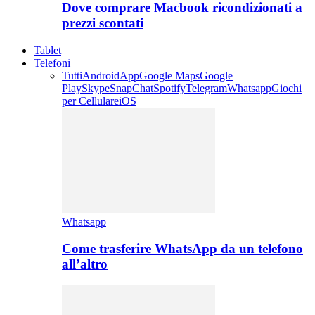
Dove comprare Macbook ricondizionati a
prezzi scontati
Tablet
Telefoni
Tutti
Android
App
Google Maps
Google
Play
Skype
SnapChat
Spotify
Telegram
Whatsapp
Giochi
per Cellulare
iOS
Whatsapp
Come trasferire WhatsApp da un telefono
all’altro