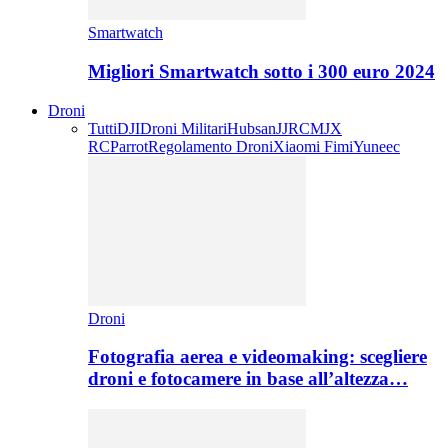
Smartwatch
Migliori Smartwatch sotto i 300 euro 2024
Droni
Tutti
DJI
Droni Militari
Hubsan
JJRC
MJX
RC
Parrot
Regolamento Droni
Xiaomi Fimi
Yuneec
Droni
Fotografia aerea e videomaking: scegliere
droni e fotocamere in base all’altezza…