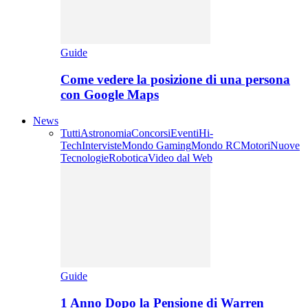
Guide
Come vedere la posizione di una persona
con Google Maps
News
Tutti
Astronomia
Concorsi
Eventi
Hi-
Tech
Interviste
Mondo Gaming
Mondo RC
Motori
Nuove
Tecnologie
Robotica
Video dal Web
Guide
1 Anno Dopo la Pensione di Warren