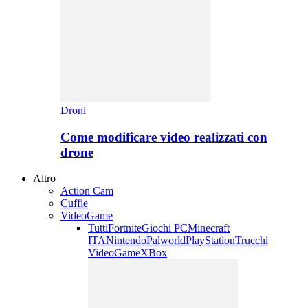
Droni
Come modificare video realizzati con
drone
Altro
Action Cam
Cuffie
VideoGame
Tutti
Fortnite
Giochi PC
Minecraft
ITA
Nintendo
Palworld
PlayStation
Trucchi
VideoGame
XBox