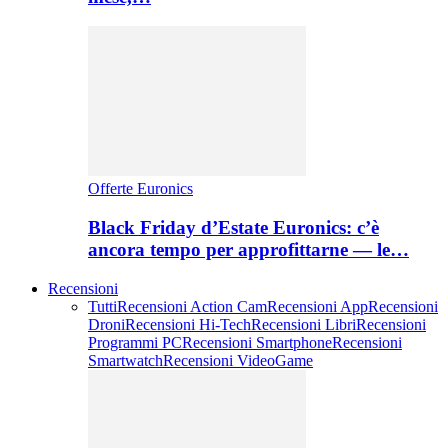
Offerte Euronics
Black Friday d’Estate Euronics: c’è
ancora tempo per approfittarne — le…
Recensioni
Tutti
Recensioni Action Cam
Recensioni App
Recensioni
Droni
Recensioni Hi-Tech
Recensioni Libri
Recensioni
Programmi PC
Recensioni Smartphone
Recensioni
Smartwatch
Recensioni VideoGame