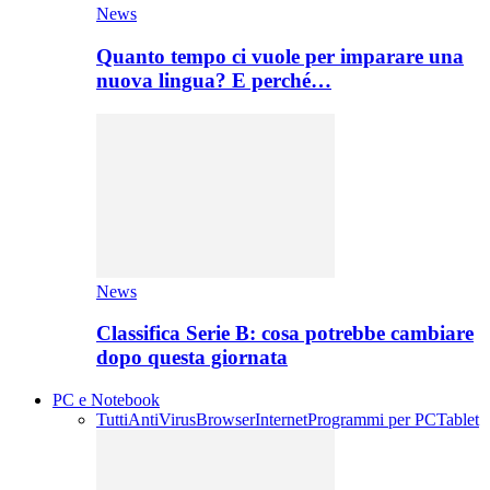
News
Quanto tempo ci vuole per imparare una
nuova lingua? E perché…
News
Classifica Serie B: cosa potrebbe cambiare
dopo questa giornata
PC e Notebook
Tutti
AntiVirus
Browser
Internet
Programmi per PC
Tablet