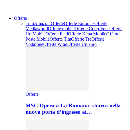
Offerte
Tutti
Amazon Offerte
Offerte Euronics
Offerte
Mediaworld
Offerte mobile
Offerte Coop Voce
Offerte
Ho Mobile
Offerte Iliad
Offerte Kena Mobile
Offerte
Poste Mobile
Offerte Tim
Offerte Tre
Offerte
Vodafone
Offerte Wind
Offerte Unieuro
Offerte
MSC Opera a La Romana: sbarca nella
nuova porta d’ingresso ai…