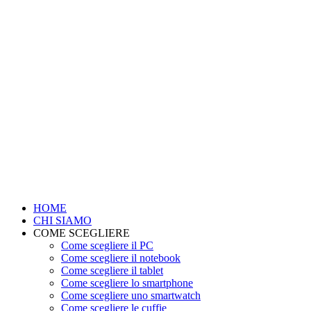
HOME
CHI SIAMO
COME SCEGLIERE
Come scegliere il PC
Come scegliere il notebook
Come scegliere il tablet
Come scegliere lo smartphone
Come scegliere uno smartwatch
Come scegliere le cuffie