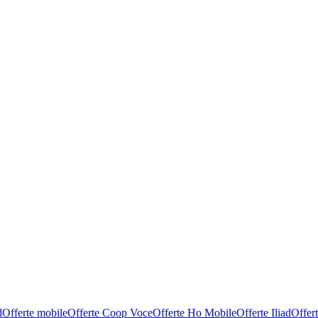
d
Offerte mobile
Offerte Coop Voce
Offerte Ho Mobile
Offerte Iliad
Offer