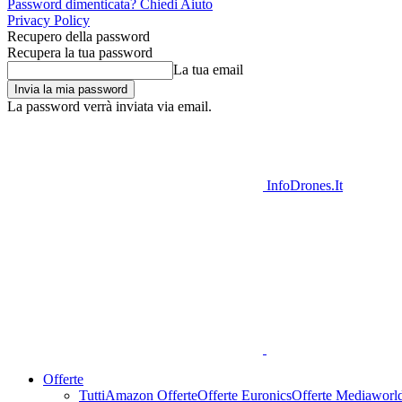
Password dimenticata? Chiedi Aiuto
Privacy Policy
Recupero della password
Recupera la tua password
La tua email
La password verrà inviata via email.
InfoDrones.It
Offerte
Tutti
Amazon Offerte
Offerte Euronics
Offerte Mediaworl