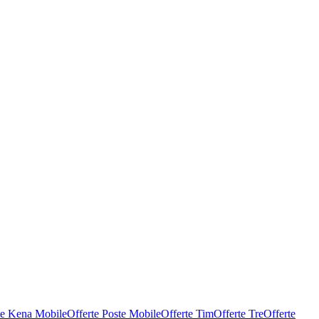
te Kena Mobile
Offerte Poste Mobile
Offerte Tim
Offerte Tre
Offerte