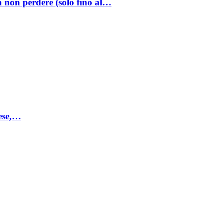
a non perdere (solo fino al…
mese,…