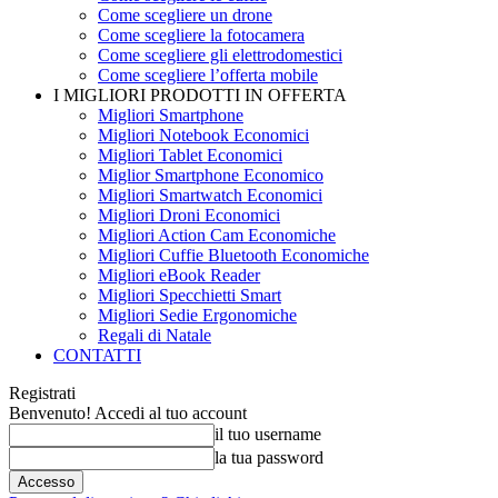
Come scegliere un drone
Come scegliere la fotocamera
Come scegliere gli elettrodomestici
Come scegliere l’offerta mobile
I MIGLIORI PRODOTTI IN OFFERTA
Migliori Smartphone
Migliori Notebook Economici
Migliori Tablet Economici
Miglior Smartphone Economico
Migliori Smartwatch Economici
Migliori Droni Economici
Migliori Action Cam Economiche
Migliori Cuffie Bluetooth Economiche
Migliori eBook Reader
Migliori Specchietti Smart
Migliori Sedie Ergonomiche
Regali di Natale
CONTATTI
Registrati
Benvenuto! Accedi al tuo account
il tuo username
la tua password