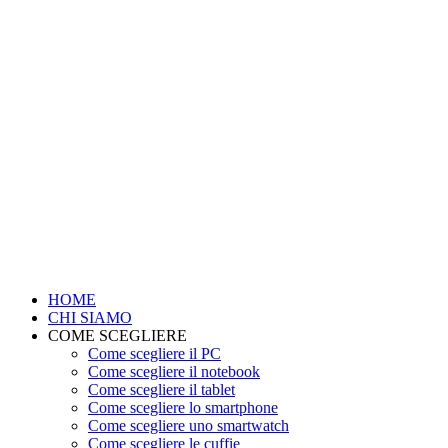
HOME
CHI SIAMO
COME SCEGLIERE
Come scegliere il PC
Come scegliere il notebook
Come scegliere il tablet
Come scegliere lo smartphone
Come scegliere uno smartwatch
Come scegliere le cuffie