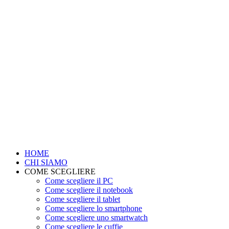
HOME
CHI SIAMO
COME SCEGLIERE
Come scegliere il PC
Come scegliere il notebook
Come scegliere il tablet
Come scegliere lo smartphone
Come scegliere uno smartwatch
Come scegliere le cuffie