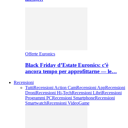
Offerte Euronics
Black Friday d’Estate Euronics: c’è
ancora tempo per approfittarne — le…
Recensioni
Tutti
Recensioni Action Cam
Recensioni App
Recensioni
Droni
Recensioni Hi-Tech
Recensioni Libri
Recensioni
Programmi PC
Recensioni Smartphone
Recensioni
Smartwatch
Recensioni VideoGame