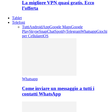
La migliore VPN quasi gratis. Ecco
l’offerta
Tablet
Telefoni
Tutti
Android
App
Google Maps
Google
Play
Skype
SnapChat
Spotify
Telegram
Whatsapp
Giochi
per Cellulare
iOS
Whatsapp
Come inviare un messaggio a tutti i
contatti WhatsApp