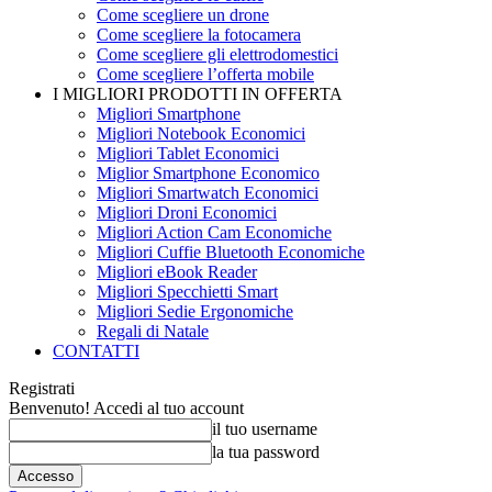
Come scegliere un drone
Come scegliere la fotocamera
Come scegliere gli elettrodomestici
Come scegliere l’offerta mobile
I MIGLIORI PRODOTTI IN OFFERTA
Migliori Smartphone
Migliori Notebook Economici
Migliori Tablet Economici
Miglior Smartphone Economico
Migliori Smartwatch Economici
Migliori Droni Economici
Migliori Action Cam Economiche
Migliori Cuffie Bluetooth Economiche
Migliori eBook Reader
Migliori Specchietti Smart
Migliori Sedie Ergonomiche
Regali di Natale
CONTATTI
Registrati
Benvenuto! Accedi al tuo account
il tuo username
la tua password