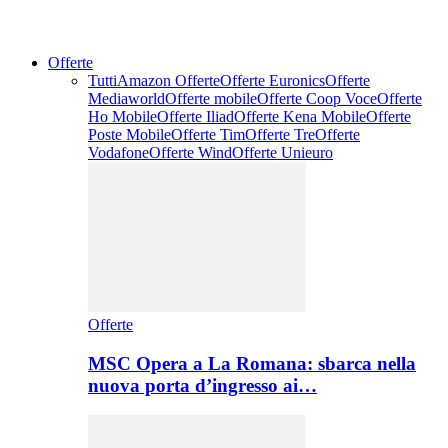
Offerte
Tutti
Amazon Offerte
Offerte Euronics
Offerte
Mediaworld
Offerte mobile
Offerte Coop Voce
Offerte
Ho Mobile
Offerte Iliad
Offerte Kena Mobile
Offerte
Poste Mobile
Offerte Tim
Offerte Tre
Offerte
Vodafone
Offerte Wind
Offerte Unieuro
Offerte
MSC Opera a La Romana: sbarca nella
nuova porta d’ingresso ai…