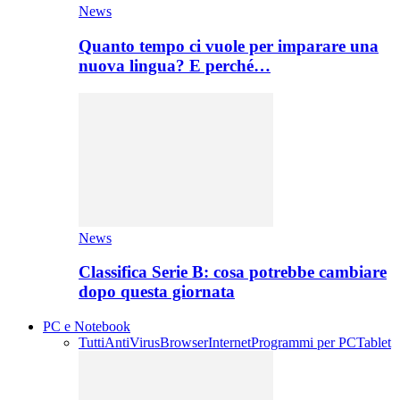
News
Quanto tempo ci vuole per imparare una
nuova lingua? E perché…
News
Classifica Serie B: cosa potrebbe cambiare
dopo questa giornata
PC e Notebook
Tutti
AntiVirus
Browser
Internet
Programmi per PC
Tablet