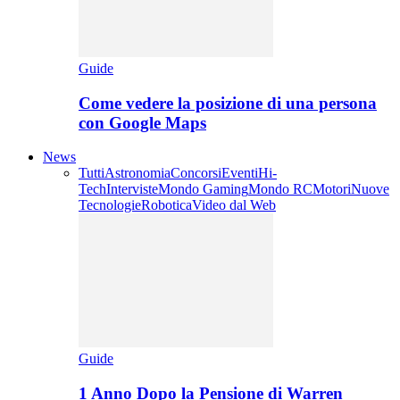
Guide
Come vedere la posizione di una persona
con Google Maps
News
Tutti
Astronomia
Concorsi
Eventi
Hi-
Tech
Interviste
Mondo Gaming
Mondo RC
Motori
Nuove
Tecnologie
Robotica
Video dal Web
Guide
1 Anno Dopo la Pensione di Warren