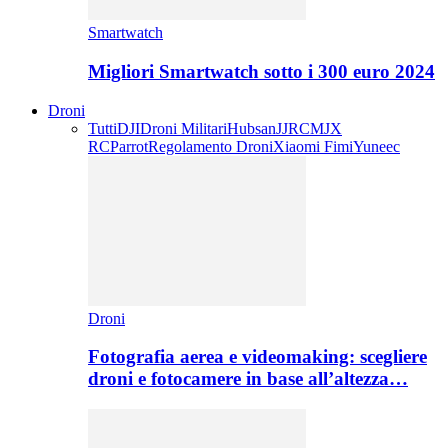
Smartwatch
Migliori Smartwatch sotto i 300 euro 2024
Droni
Tutti
DJI
Droni Militari
Hubsan
JJRC
MJX
RC
Parrot
Regolamento Droni
Xiaomi Fimi
Yuneec
Droni
Fotografia aerea e videomaking: scegliere
droni e fotocamere in base all’altezza…