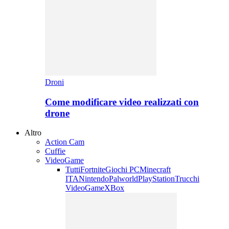
Droni
Come modificare video realizzati con
drone
Altro
Action Cam
Cuffie
VideoGame
Tutti
Fortnite
Giochi PC
Minecraft
ITA
Nintendo
Palworld
PlayStation
Trucchi
VideoGame
XBox