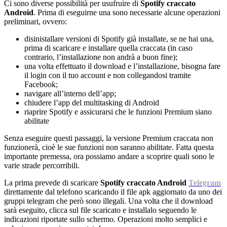
Ci sono diverse possibilità per usufruire di
Spotify craccato
Android
. Prima di eseguirne una sono necessarie alcune operazioni
preliminari, ovvero:
disinistallare versioni di Spotify già installate, se ne hai una,
prima di scaricare e installare quella craccata (in caso
contrario, l’installazione non andrà a buon fine);
una volta effettuato il download e l’installazione, bisogna fare
il login con il tuo account e non collegandosi tramite
Facebook;
navigare all’interno dell’app;
chiudere l’app del multitasking di Android
riaprire Spotify e assicurarsi che le funzioni Premium siano
abilitate
Senza eseguire questi passaggi, la versione Premium craccata non
funzionerà, cioè le sue funzioni non saranno abilitate. Fatta questa
importante premessa, ora possiamo andare a scoprire quali sono le
varie strade percorribili.
La prima prevede di scaricare
Spotify craccato Android
Telegram
direttamente dal telefono scaricando il file apk aggiornato da uno dei
gruppi telegram che però sono illegali. Una volta che il download
sarà eseguito, clicca sul file scaricato e installalo seguendo le
indicazioni riportate sullo schermo. Operazioni molto semplici e