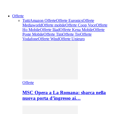
Offerte
Tutti
Amazon Offerte
Offerte Euronics
Offerte
Mediaworld
Offerte mobile
Offerte Coop Voce
Offerte
Ho Mobile
Offerte Iliad
Offerte Kena Mobile
Offerte
Poste Mobile
Offerte Tim
Offerte Tre
Offerte
Vodafone
Offerte Wind
Offerte Unieuro
Offerte
MSC Opera a La Romana: sbarca nella
nuova porta d’ingresso ai…