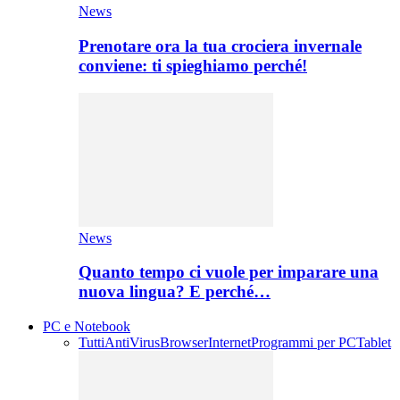
News
Prenotare ora la tua crociera invernale
conviene: ti spieghiamo perché!
News
Quanto tempo ci vuole per imparare una
nuova lingua? E perché…
PC e Notebook
Tutti
AntiVirus
Browser
Internet
Programmi per PC
Tablet