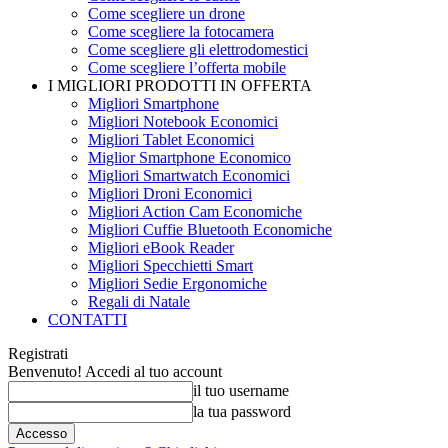
Come scegliere un drone
Come scegliere la fotocamera
Come scegliere gli elettrodomestici
Come scegliere l’offerta mobile
I MIGLIORI PRODOTTI IN OFFERTA
Migliori Smartphone
Migliori Notebook Economici
Migliori Tablet Economici
Miglior Smartphone Economico
Migliori Smartwatch Economici
Migliori Droni Economici
Migliori Action Cam Economiche
Migliori Cuffie Bluetooth Economiche
Migliori eBook Reader
Migliori Specchietti Smart
Migliori Sedie Ergonomiche
Regali di Natale
CONTATTI
Registrati
Benvenuto! Accedi al tuo account
il tuo username
la tua password