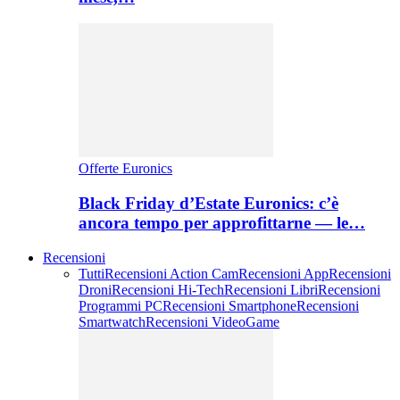
Offerte Euronics
Black Friday d’Estate Euronics: c’è
ancora tempo per approfittarne — le…
Recensioni
Tutti
Recensioni Action Cam
Recensioni App
Recensioni
Droni
Recensioni Hi-Tech
Recensioni Libri
Recensioni
Programmi PC
Recensioni Smartphone
Recensioni
Smartwatch
Recensioni VideoGame