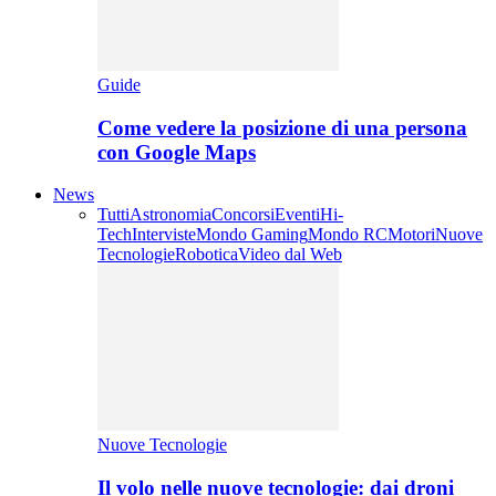
Guide
Come vedere la posizione di una persona
con Google Maps
News
Tutti
Astronomia
Concorsi
Eventi
Hi-
Tech
Interviste
Mondo Gaming
Mondo RC
Motori
Nuove
Tecnologie
Robotica
Video dal Web
Nuove Tecnologie
Il volo nelle nuove tecnologie: dai droni