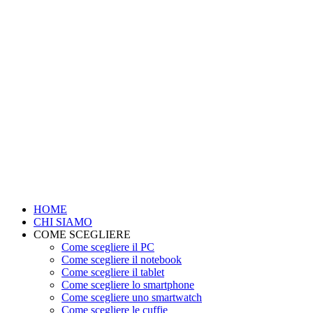
HOME
CHI SIAMO
COME SCEGLIERE
Come scegliere il PC
Come scegliere il notebook
Come scegliere il tablet
Come scegliere lo smartphone
Come scegliere uno smartwatch
Come scegliere le cuffie