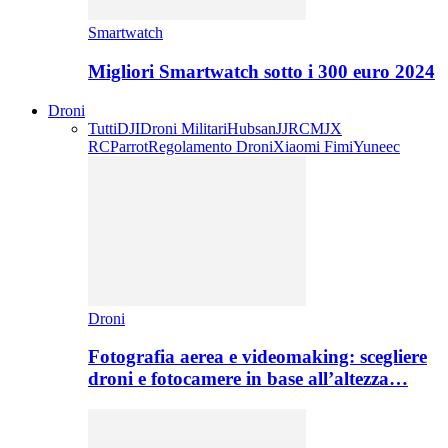
Smartwatch
Migliori Smartwatch sotto i 300 euro 2024
Droni
Tutti
DJI
Droni Militari
Hubsan
JJRC
MJX
RC
Parrot
Regolamento Droni
Xiaomi Fimi
Yuneec
Droni
Fotografia aerea e videomaking: scegliere
droni e fotocamere in base all’altezza…