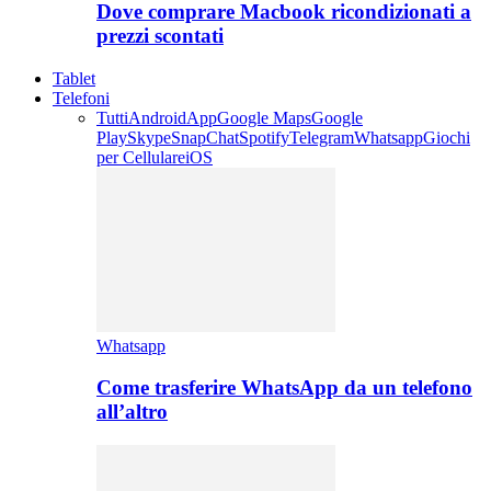
Dove comprare Macbook ricondizionati a
prezzi scontati
Tablet
Telefoni
Tutti
Android
App
Google Maps
Google
Play
Skype
SnapChat
Spotify
Telegram
Whatsapp
Giochi
per Cellulare
iOS
Whatsapp
Come trasferire WhatsApp da un telefono
all’altro