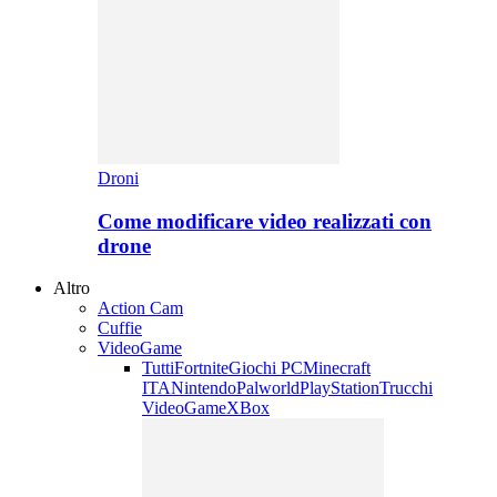
Droni
Come modificare video realizzati con
drone
Altro
Action Cam
Cuffie
VideoGame
Tutti
Fortnite
Giochi PC
Minecraft
ITA
Nintendo
Palworld
PlayStation
Trucchi
VideoGame
XBox