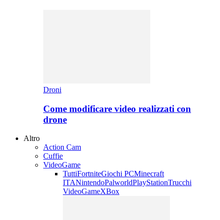
Droni
Come modificare video realizzati con
drone
Altro
Action Cam
Cuffie
VideoGame
Tutti
Fortnite
Giochi PC
Minecraft
ITA
Nintendo
Palworld
PlayStation
Trucchi
VideoGame
XBox