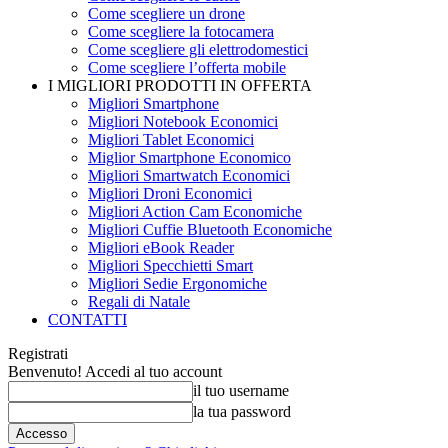
Come scegliere un drone
Come scegliere la fotocamera
Come scegliere gli elettrodomestici
Come scegliere l’offerta mobile
I MIGLIORI PRODOTTI IN OFFERTA
Migliori Smartphone
Migliori Notebook Economici
Migliori Tablet Economici
Miglior Smartphone Economico
Migliori Smartwatch Economici
Migliori Droni Economici
Migliori Action Cam Economiche
Migliori Cuffie Bluetooth Economiche
Migliori eBook Reader
Migliori Specchietti Smart
Migliori Sedie Ergonomiche
Regali di Natale
CONTATTI
Registrati
Benvenuto! Accedi al tuo account
il tuo username
la tua password