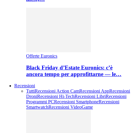
Offerte Euronics
Black Friday d’Estate Euronics: c’è
ancora tempo per approfittarne — le…
Recensioni
Tutti
Recensioni Action Cam
Recensioni App
Recensioni
Droni
Recensioni Hi-Tech
Recensioni Libri
Recensioni
Programmi PC
Recensioni Smartphone
Recensioni
Smartwatch
Recensioni VideoGame