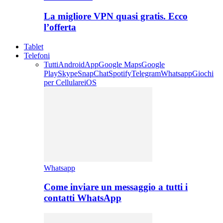
La migliore VPN quasi gratis. Ecco
l’offerta
Tablet
Telefoni
Tutti
Android
App
Google Maps
Google
Play
Skype
SnapChat
Spotify
Telegram
Whatsapp
Giochi
per Cellulare
iOS
Whatsapp
Come inviare un messaggio a tutti i
contatti WhatsApp