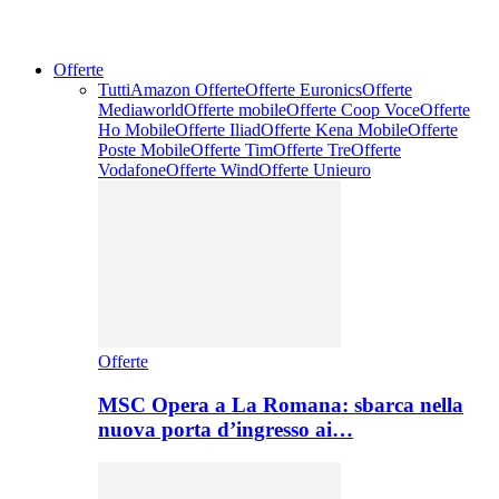
Offerte
Tutti
Amazon Offerte
Offerte Euronics
Offerte
Mediaworld
Offerte mobile
Offerte Coop Voce
Offerte
Ho Mobile
Offerte Iliad
Offerte Kena Mobile
Offerte
Poste Mobile
Offerte Tim
Offerte Tre
Offerte
Vodafone
Offerte Wind
Offerte Unieuro
Offerte
MSC Opera a La Romana: sbarca nella
nuova porta d’ingresso ai…