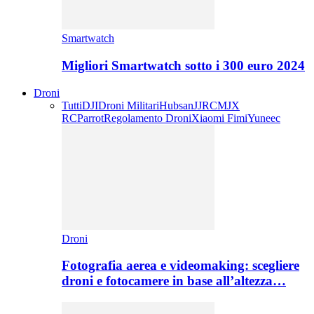
Smartwatch
Migliori Smartwatch sotto i 300 euro 2024
Droni
Tutti
DJI
Droni Militari
Hubsan
JJRC
MJX
RC
Parrot
Regolamento Droni
Xiaomi Fimi
Yuneec
Droni
Fotografia aerea e videomaking: scegliere
droni e fotocamere in base all’altezza…