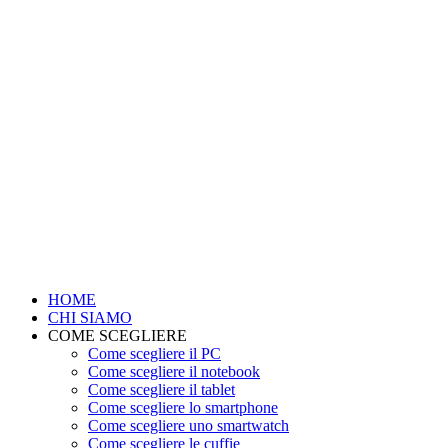
HOME
CHI SIAMO
COME SCEGLIERE
Come scegliere il PC
Come scegliere il notebook
Come scegliere il tablet
Come scegliere lo smartphone
Come scegliere uno smartwatch
Come scegliere le cuffie