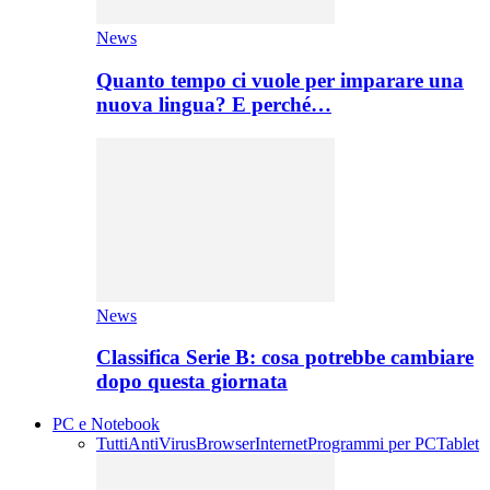
News
Quanto tempo ci vuole per imparare una
nuova lingua? E perché…
News
Classifica Serie B: cosa potrebbe cambiare
dopo questa giornata
PC e Notebook
Tutti
AntiVirus
Browser
Internet
Programmi per PC
Tablet