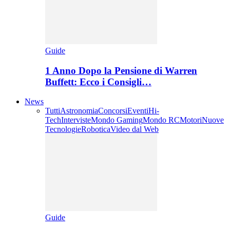
Guide
1 Anno Dopo la Pensione di Warren
Buffett: Ecco i Consigli…
News
Tutti
Astronomia
Concorsi
Eventi
Hi-
Tech
Interviste
Mondo Gaming
Mondo RC
Motori
Nuove
Tecnologie
Robotica
Video dal Web
Guide