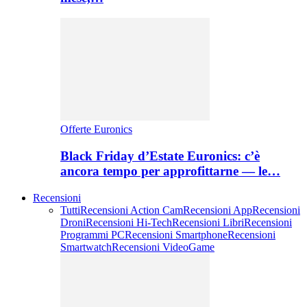
Offerte Euronics
Black Friday d’Estate Euronics: c’è
ancora tempo per approfittarne — le…
Recensioni
Tutti
Recensioni Action Cam
Recensioni App
Recensioni
Droni
Recensioni Hi-Tech
Recensioni Libri
Recensioni
Programmi PC
Recensioni Smartphone
Recensioni
Smartwatch
Recensioni VideoGame