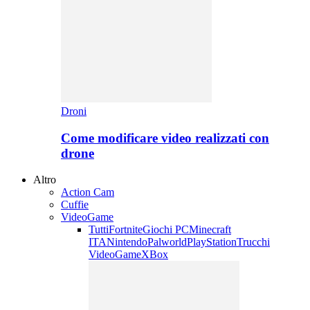
Droni
Come modificare video realizzati con
drone
Altro
Action Cam
Cuffie
VideoGame
Tutti
Fortnite
Giochi PC
Minecraft
ITA
Nintendo
Palworld
PlayStation
Trucchi
VideoGame
XBox