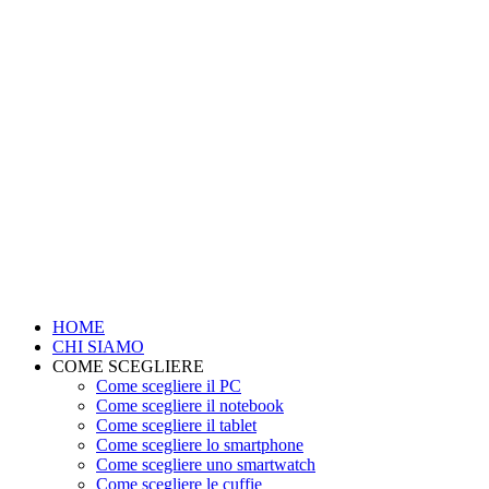
HOME
CHI SIAMO
COME SCEGLIERE
Come scegliere il PC
Come scegliere il notebook
Come scegliere il tablet
Come scegliere lo smartphone
Come scegliere uno smartwatch
Come scegliere le cuffie