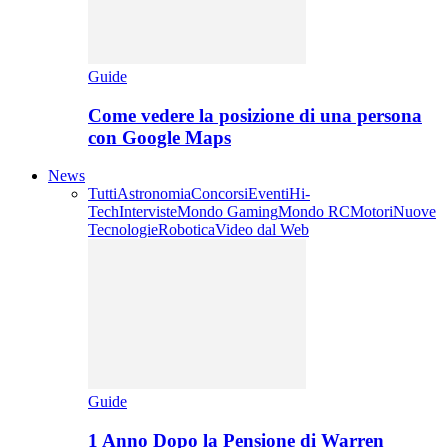
Guide
Come vedere la posizione di una persona
con Google Maps
News
Tutti
Astronomia
Concorsi
Eventi
Hi-
Tech
Interviste
Mondo Gaming
Mondo RC
Motori
Nuove
Tecnologie
Robotica
Video dal Web
Guide
1 Anno Dopo la Pensione di Warren