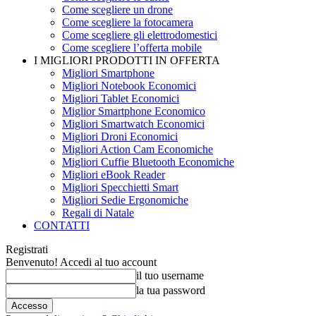
Come scegliere un drone
Come scegliere la fotocamera
Come scegliere gli elettrodomestici
Come scegliere l’offerta mobile
I MIGLIORI PRODOTTI IN OFFERTA
Migliori Smartphone
Migliori Notebook Economici
Migliori Tablet Economici
Miglior Smartphone Economico
Migliori Smartwatch Economici
Migliori Droni Economici
Migliori Action Cam Economiche
Migliori Cuffie Bluetooth Economiche
Migliori eBook Reader
Migliori Specchietti Smart
Migliori Sedie Ergonomiche
Regali di Natale
CONTATTI
Registrati
Benvenuto! Accedi al tuo account
il tuo username
la tua password