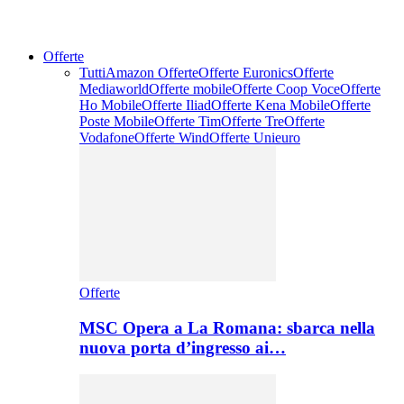
Offerte
Tutti
Amazon Offerte
Offerte Euronics
Offerte
Mediaworld
Offerte mobile
Offerte Coop Voce
Offerte
Ho Mobile
Offerte Iliad
Offerte Kena Mobile
Offerte
Poste Mobile
Offerte Tim
Offerte Tre
Offerte
Vodafone
Offerte Wind
Offerte Unieuro
Offerte
MSC Opera a La Romana: sbarca nella
nuova porta d’ingresso ai…