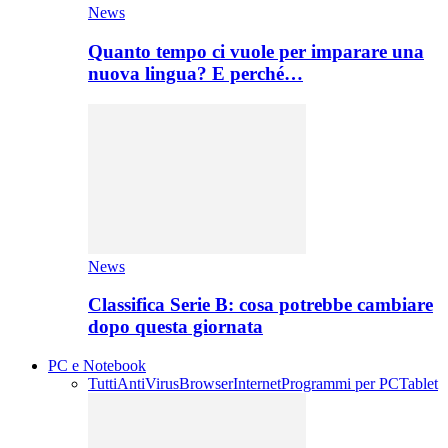
News
Quanto tempo ci vuole per imparare una
nuova lingua? E perché…
News
Classifica Serie B: cosa potrebbe cambiare
dopo questa giornata
PC e Notebook
Tutti
AntiVirus
Browser
Internet
Programmi per PC
Tablet