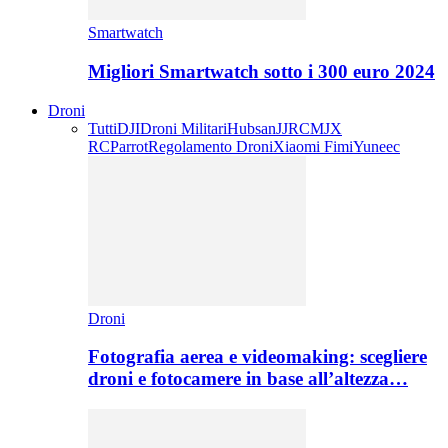
Smartwatch
Migliori Smartwatch sotto i 300 euro 2024
Droni
Tutti
DJI
Droni Militari
Hubsan
JJRC
MJX
RC
Parrot
Regolamento Droni
Xiaomi Fimi
Yuneec
Droni
Fotografia aerea e videomaking: scegliere
droni e fotocamere in base all’altezza…