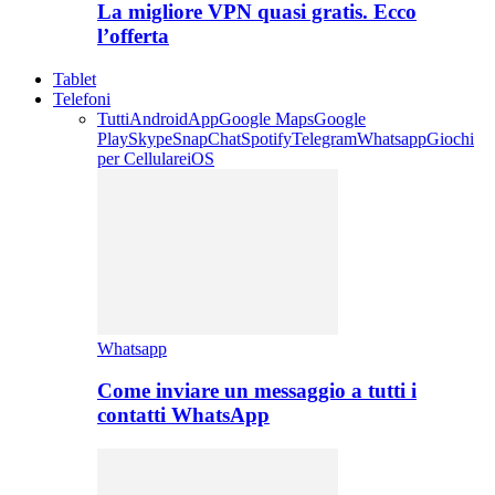
La migliore VPN quasi gratis. Ecco
l’offerta
Tablet
Telefoni
Tutti
Android
App
Google Maps
Google
Play
Skype
SnapChat
Spotify
Telegram
Whatsapp
Giochi
per Cellulare
iOS
Whatsapp
Come inviare un messaggio a tutti i
contatti WhatsApp