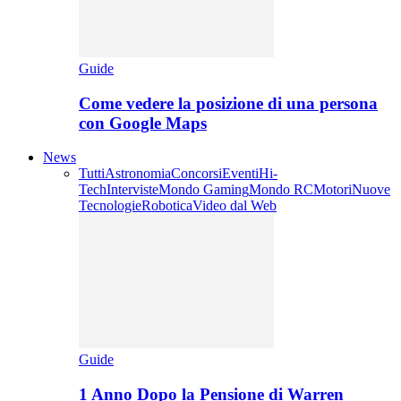
Guide
Come vedere la posizione di una persona
con Google Maps
News
Tutti
Astronomia
Concorsi
Eventi
Hi-
Tech
Interviste
Mondo Gaming
Mondo RC
Motori
Nuove
Tecnologie
Robotica
Video dal Web
Guide
1 Anno Dopo la Pensione di Warren