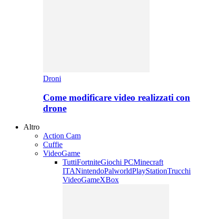
Droni
Come modificare video realizzati con
drone
Altro
Action Cam
Cuffie
VideoGame
Tutti
Fortnite
Giochi PC
Minecraft
ITA
Nintendo
Palworld
PlayStation
Trucchi
VideoGame
XBox