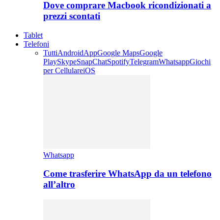
Dove comprare Macbook ricondizionati a
prezzi scontati
Tablet
Telefoni
Tutti
Android
App
Google Maps
Google
Play
Skype
SnapChat
Spotify
Telegram
Whatsapp
Giochi
per Cellulare
iOS
Whatsapp
Come trasferire WhatsApp da un telefono
all’altro