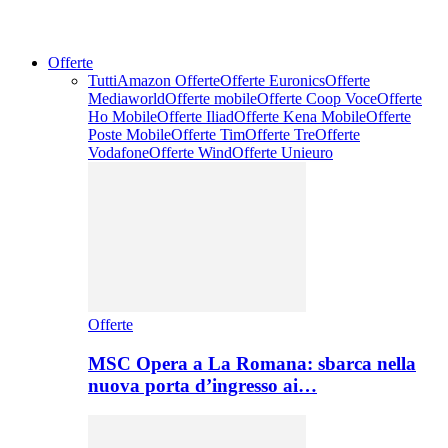
Offerte
Tutti
Amazon Offerte
Offerte Euronics
Offerte
Mediaworld
Offerte mobile
Offerte Coop Voce
Offerte
Ho Mobile
Offerte Iliad
Offerte Kena Mobile
Offerte
Poste Mobile
Offerte Tim
Offerte Tre
Offerte
Vodafone
Offerte Wind
Offerte Unieuro
Offerte
MSC Opera a La Romana: sbarca nella
nuova porta d’ingresso ai…