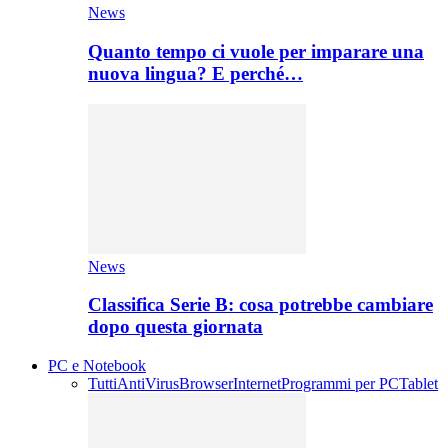
News
Quanto tempo ci vuole per imparare una
nuova lingua? E perché…
News
Classifica Serie B: cosa potrebbe cambiare
dopo questa giornata
PC e Notebook
Tutti
AntiVirus
Browser
Internet
Programmi per PC
Tablet