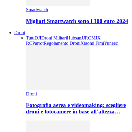
Smartwatch
Migliori Smartwatch sotto i 300 euro 2024
Droni
Tutti
DJI
Droni Militari
Hubsan
JJRC
MJX
RC
Parrot
Regolamento Droni
Xiaomi Fimi
Yuneec
Droni
Fotografia aerea e videomaking: scegliere
droni e fotocamere in base all’altezza…