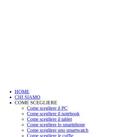
HOME
CHI SIAMO
COME SCEGLIERE
Come scegliere il PC
Come scegliere il notebook
Come scegliere il tablet
Come scegliere lo smartphone
Come scegliere uno smartwatch
Come scegliere le cuffie