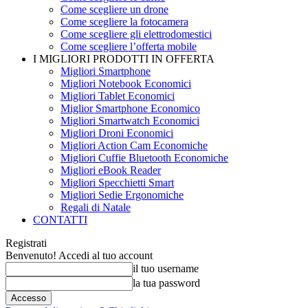
Come scegliere un drone
Come scegliere la fotocamera
Come scegliere gli elettrodomestici
Come scegliere l’offerta mobile
I MIGLIORI PRODOTTI IN OFFERTA
Migliori Smartphone
Migliori Notebook Economici
Migliori Tablet Economici
Miglior Smartphone Economico
Migliori Smartwatch Economici
Migliori Droni Economici
Migliori Action Cam Economiche
Migliori Cuffie Bluetooth Economiche
Migliori eBook Reader
Migliori Specchietti Smart
Migliori Sedie Ergonomiche
Regali di Natale
CONTATTI
Registrati
Benvenuto! Accedi al tuo account
il tuo username
la tua password