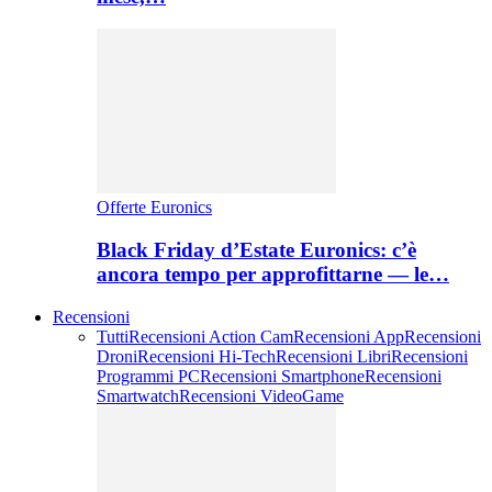
Offerte Euronics
Black Friday d’Estate Euronics: c’è
ancora tempo per approfittarne — le…
Recensioni
Tutti
Recensioni Action Cam
Recensioni App
Recensioni
Droni
Recensioni Hi-Tech
Recensioni Libri
Recensioni
Programmi PC
Recensioni Smartphone
Recensioni
Smartwatch
Recensioni VideoGame