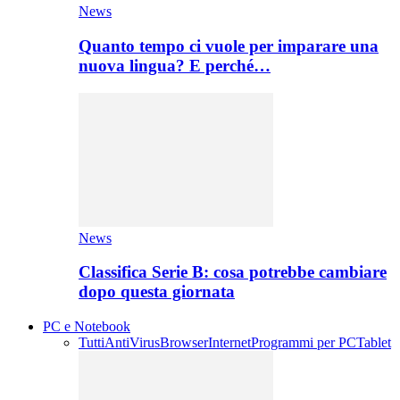
News
Quanto tempo ci vuole per imparare una
nuova lingua? E perché…
News
Classifica Serie B: cosa potrebbe cambiare
dopo questa giornata
PC e Notebook
Tutti
AntiVirus
Browser
Internet
Programmi per PC
Tablet