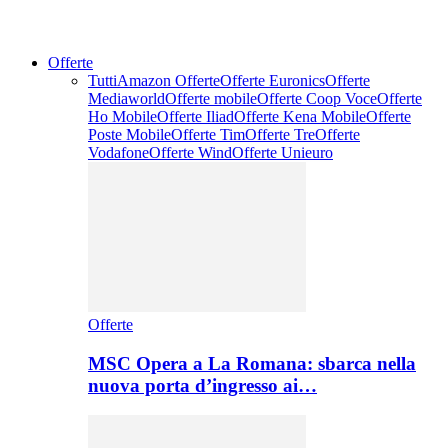
Offerte
Tutti
Amazon Offerte
Offerte Euronics
Offerte
Mediaworld
Offerte mobile
Offerte Coop Voce
Offerte
Ho Mobile
Offerte Iliad
Offerte Kena Mobile
Offerte
Poste Mobile
Offerte Tim
Offerte Tre
Offerte
Vodafone
Offerte Wind
Offerte Unieuro
Offerte
MSC Opera a La Romana: sbarca nella
nuova porta d’ingresso ai…