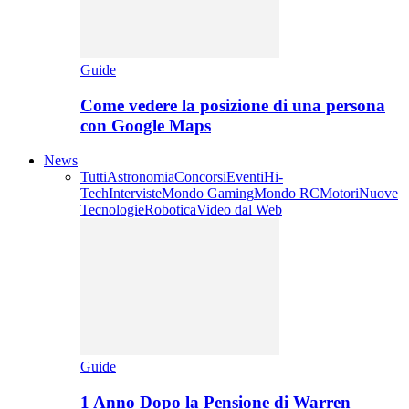
Guide
Come vedere la posizione di una persona
con Google Maps
News
Tutti
Astronomia
Concorsi
Eventi
Hi-
Tech
Interviste
Mondo Gaming
Mondo RC
Motori
Nuove
Tecnologie
Robotica
Video dal Web
Guide
1 Anno Dopo la Pensione di Warren