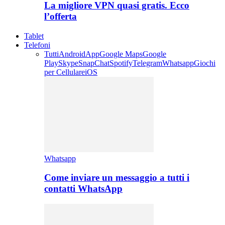
La migliore VPN quasi gratis. Ecco
l’offerta
Tablet
Telefoni
Tutti
Android
App
Google Maps
Google
Play
Skype
SnapChat
Spotify
Telegram
Whatsapp
Giochi
per Cellulare
iOS
Whatsapp
Come inviare un messaggio a tutti i
contatti WhatsApp