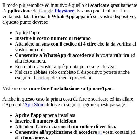
Il modo più semplice ed intuitivo è quello di
scaricare
gratuitamente
l’
applicazion
e da
Google
Playstore
, bastano pochi minuti. Una
volta installata l’icona di
WhatsApp
apparirà sul vostro dispositivo,
a questo punto dovrete:
Aprire l’app
Inserire il vostro numero di telefono
Attendere un
sms con il codice di 4 cifre
che fa da verifica al
vostro numero.
Consentire a WhatsApp
di
accedere
alla vostra
rubrica
ed
alla fotocamera.
Ecco fatto la vostra app è pronta per essere utilizzata.
Nel caso abbiate solo cambiato il dispositivo potrete anche
eseguire il
backup
dei media precedenti.
Vediamo ora
come fare l’installazione su Iphone/Ipad
Anche in questo caso la prima cosa da fare e scaricare ed installare
l’App dall’
App Store
di Ios e di seguito seguire questi passaggi:
Aprire l’app
appena installata
Inserire il numero di telefono
Attendere l’arrivo via
sms di un codice di verifica.
Consentire all’applicazione
di
accedere
ai
vostri contatti ed
alla
fotocamera.