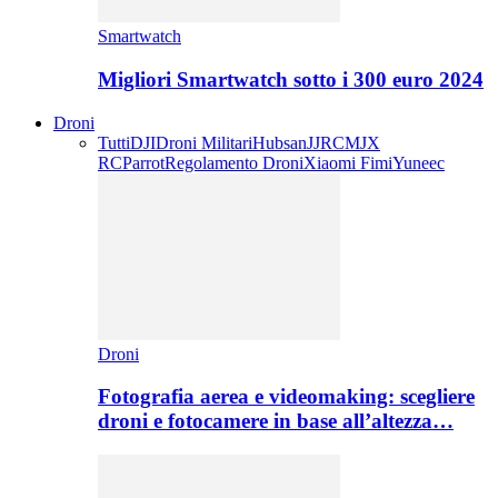
Smartwatch
Migliori Smartwatch sotto i 300 euro 2024
Droni
Tutti
DJI
Droni Militari
Hubsan
JJRC
MJX
RC
Parrot
Regolamento Droni
Xiaomi Fimi
Yuneec
Droni
Fotografia aerea e videomaking: scegliere
droni e fotocamere in base all’altezza…