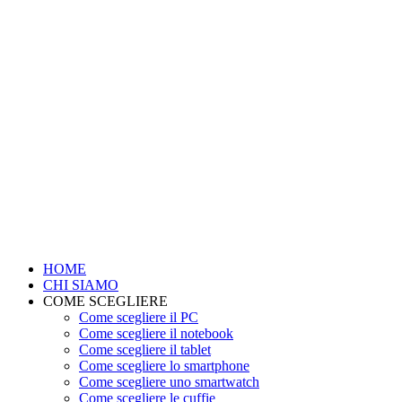
HOME
CHI SIAMO
COME SCEGLIERE
Come scegliere il PC
Come scegliere il notebook
Come scegliere il tablet
Come scegliere lo smartphone
Come scegliere uno smartwatch
Come scegliere le cuffie