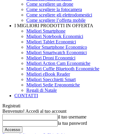
Come scegliere un drone
Come scegliere la fotocamera
Come scegliere gli elettrodomestici
Come scegliere l’offerta mobile
I MIGLIORI PRODOTTI IN OFFERTA
Migliori Smartphone
Migliori Notebook Economici
Migliori Tablet Economici
Miglior Smartphone Economico
Migliori Smartwatch Economici
Migliori Droni Economici
Migliori Action Cam Economiche
Migliori Cuffie Bluetooth Economiche
Migliori eBook Reader
Migliori Specchietti Smart
Migliori Sedie Ergonomiche
Regali di Natale
CONTATTI
Registrati
Benvenuto! Accedi al tuo account
il tuo username
la tua password