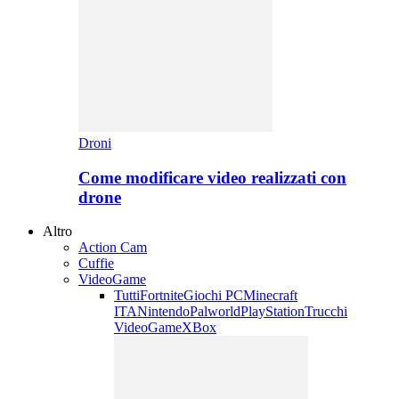
Droni
Come modificare video realizzati con
drone
Altro
Action Cam
Cuffie
VideoGame
Tutti
Fortnite
Giochi PC
Minecraft
ITA
Nintendo
Palworld
PlayStation
Trucchi
VideoGame
XBox