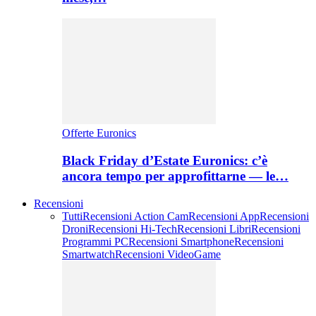
Offerte Euronics
Black Friday d’Estate Euronics: c’è
ancora tempo per approfittarne — le…
Recensioni
Tutti
Recensioni Action Cam
Recensioni App
Recensioni
Droni
Recensioni Hi-Tech
Recensioni Libri
Recensioni
Programmi PC
Recensioni Smartphone
Recensioni
Smartwatch
Recensioni VideoGame