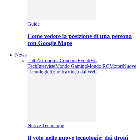
Guide
Come vedere la posizione di una persona
con Google Maps
News
Tutti
Astronomia
Concorsi
Eventi
Hi-
Tech
Interviste
Mondo Gaming
Mondo RC
Motori
Nuove
Tecnologie
Robotica
Video dal Web
Nuove Tecnologie
Il volo nelle nuove tecnologie: dai droni