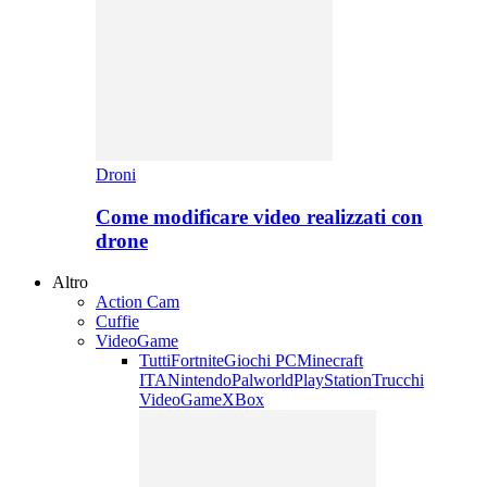
Droni
Come modificare video realizzati con
drone
Altro
Action Cam
Cuffie
VideoGame
Tutti
Fortnite
Giochi PC
Minecraft
ITA
Nintendo
Palworld
PlayStation
Trucchi
VideoGame
XBox