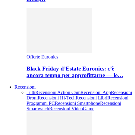
Offerte Euronics
Black Friday d’Estate Euronics: c’è
ancora tempo per approfittarne — le…
Recensioni
Tutti
Recensioni Action Cam
Recensioni App
Recensioni
Droni
Recensioni Hi-Tech
Recensioni Libri
Recensioni
Programmi PC
Recensioni Smartphone
Recensioni
Smartwatch
Recensioni VideoGame