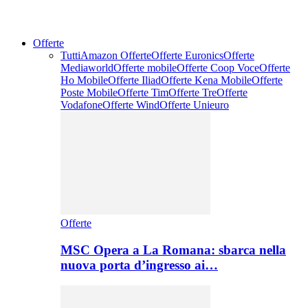
Offerte
Tutti
Amazon Offerte
Offerte Euronics
Offerte
Mediaworld
Offerte mobile
Offerte Coop Voce
Offerte
Ho Mobile
Offerte Iliad
Offerte Kena Mobile
Offerte
Poste Mobile
Offerte Tim
Offerte Tre
Offerte
Vodafone
Offerte Wind
Offerte Unieuro
Offerte
MSC Opera a La Romana: sbarca nella
nuova porta d’ingresso ai…