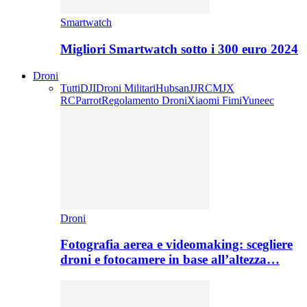
Smartwatch
Migliori Smartwatch sotto i 300 euro 2024
Droni
Tutti
DJI
Droni Militari
Hubsan
JJRC
MJX
RC
Parrot
Regolamento Droni
Xiaomi Fimi
Yuneec
Droni
Fotografia aerea e videomaking: scegliere
droni e fotocamere in base all’altezza…