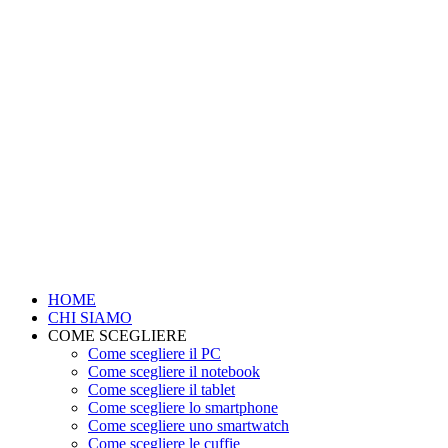
HOME
CHI SIAMO
COME SCEGLIERE
Come scegliere il PC
Come scegliere il notebook
Come scegliere il tablet
Come scegliere lo smartphone
Come scegliere uno smartwatch
Come scegliere le cuffie