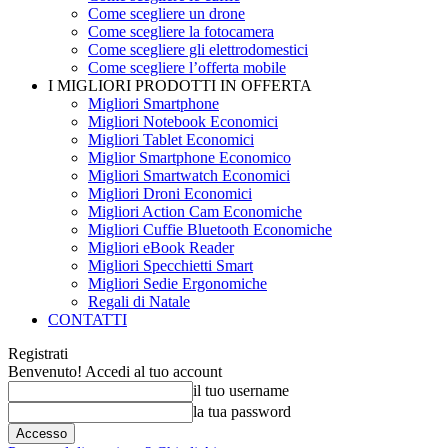
Come scegliere un drone
Come scegliere la fotocamera
Come scegliere gli elettrodomestici
Come scegliere l’offerta mobile
I MIGLIORI PRODOTTI IN OFFERTA
Migliori Smartphone
Migliori Notebook Economici
Migliori Tablet Economici
Miglior Smartphone Economico
Migliori Smartwatch Economici
Migliori Droni Economici
Migliori Action Cam Economiche
Migliori Cuffie Bluetooth Economiche
Migliori eBook Reader
Migliori Specchietti Smart
Migliori Sedie Ergonomiche
Regali di Natale
CONTATTI
Registrati
Benvenuto! Accedi al tuo account
il tuo username
la tua password