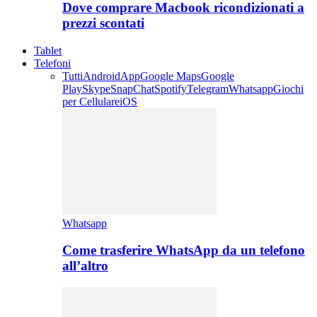
Dove comprare Macbook ricondizionati a
prezzi scontati
Tablet
Telefoni
Tutti
Android
App
Google Maps
Google
Play
Skype
SnapChat
Spotify
Telegram
Whatsapp
Giochi
per Cellulare
iOS
Whatsapp
Come trasferire WhatsApp da un telefono
all’altro