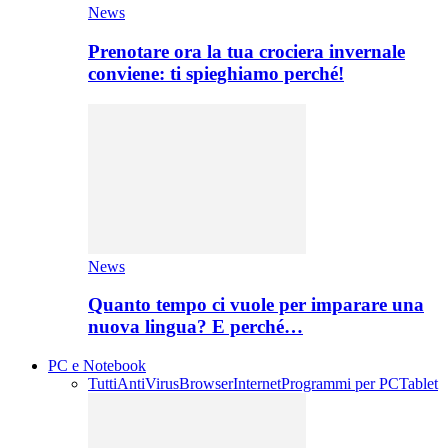
News
Prenotare ora la tua crociera invernale
conviene: ti spieghiamo perché!
News
Quanto tempo ci vuole per imparare una
nuova lingua? E perché…
PC e Notebook
Tutti
AntiVirus
Browser
Internet
Programmi per PC
Tablet