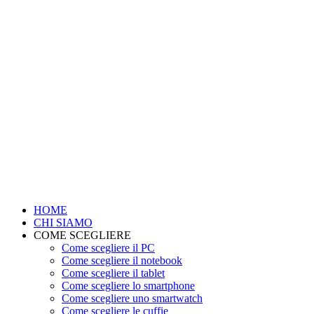
HOME
CHI SIAMO
COME SCEGLIERE
Come scegliere il PC
Come scegliere il notebook
Come scegliere il tablet
Come scegliere lo smartphone
Come scegliere uno smartwatch
Come scegliere le cuffie