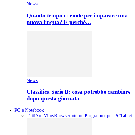
News
Quanto tempo ci vuole per imparare una
nuova lingua? E perché…
News
Classifica Serie B: cosa potrebbe cambiare
dopo questa giornata
PC e Notebook
Tutti
AntiVirus
Browser
Internet
Programmi per PC
Tablet