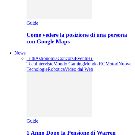
Guide
Come vedere la posizione di una persona
con Google Maps
News
Tutti
Astronomia
Concorsi
Eventi
Hi-
Tech
Interviste
Mondo Gaming
Mondo RC
Motori
Nuove
Tecnologie
Robotica
Video dal Web
Guide
1 Anno Dopo la Pensione di Warren