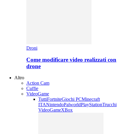
Droni
Come modificare video realizzati con
drone
Altro
Action Cam
Cuffie
VideoGame
Tutti
Fortnite
Giochi PC
Minecraft
ITA
Nintendo
Palworld
PlayStation
Trucchi
VideoGame
XBox