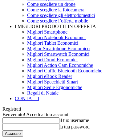
Come scegliere un drone
Come scegliere la fotocamera
Come scegliere gli elettrodomestici
Come scegliere l’offerta mobile
I MIGLIORI PRODOTTI IN OFFERTA
Migliori Smartphone
Migliori Notebook Economici
Migliori Tablet Economici
Miglior Smartphone Economico
Migliori Smartwatch Economici
Migliori Droni Economici
Migliori Action Cam Economiche
Migliori Cuffie Bluetooth Economiche
Migliori eBook Reader
Migliori Specchietti Smart
Migliori Sedie Ergonomiche
Regali di Natale
CONTATTI
Registrati
Benvenuto! Accedi al tuo account
il tuo username
la tua password