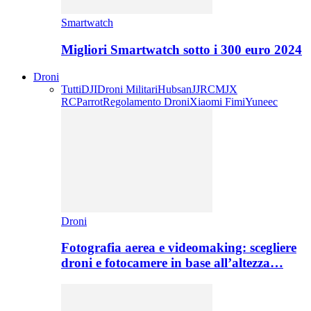
Smartwatch
Migliori Smartwatch sotto i 300 euro 2024
Droni
Tutti
DJI
Droni Militari
Hubsan
JJRC
MJX
RC
Parrot
Regolamento Droni
Xiaomi Fimi
Yuneec
Droni
Fotografia aerea e videomaking: scegliere
droni e fotocamere in base all’altezza…