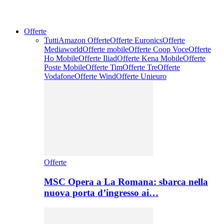
Offerte
Tutti
Amazon Offerte
Offerte Euronics
Offerte
Mediaworld
Offerte mobile
Offerte Coop Voce
Offerte
Ho Mobile
Offerte Iliad
Offerte Kena Mobile
Offerte
Poste Mobile
Offerte Tim
Offerte Tre
Offerte
Vodafone
Offerte Wind
Offerte Unieuro
Offerte
MSC Opera a La Romana: sbarca nella
nuova porta d’ingresso ai…