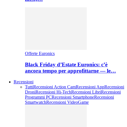
Offerte Euronics
Black Friday d’Estate Euronics: c’è
ancora tempo per approfittarne — le…
Recensioni
Tutti
Recensioni Action Cam
Recensioni App
Recensioni
Droni
Recensioni Hi-Tech
Recensioni Libri
Recensioni
Programmi PC
Recensioni Smartphone
Recensioni
Smartwatch
Recensioni VideoGame