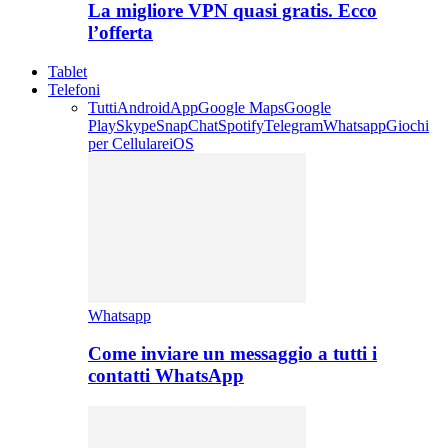
La migliore VPN quasi gratis. Ecco
l’offerta
Tablet
Telefoni
Tutti
Android
App
Google Maps
Google
Play
Skype
SnapChat
Spotify
Telegram
Whatsapp
Giochi
per Cellulare
iOS
Whatsapp
Come inviare un messaggio a tutti i
contatti WhatsApp