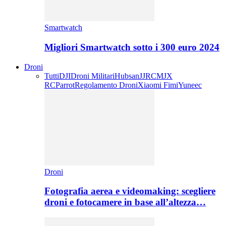
Smartwatch
Migliori Smartwatch sotto i 300 euro 2024
Droni
Tutti
DJI
Droni Militari
Hubsan
JJRC
MJX
RC
Parrot
Regolamento Droni
Xiaomi Fimi
Yuneec
Droni
Fotografia aerea e videomaking: scegliere
droni e fotocamere in base all’altezza…