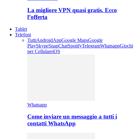
La migliore VPN quasi gratis. Ecco
l’offerta
Tablet
Telefoni
Tutti
Android
App
Google Maps
Google
Play
Skype
SnapChat
Spotify
Telegram
Whatsapp
Giochi
per Cellulare
iOS
Whatsapp
Come inviare un messaggio a tutti i
contatti WhatsApp