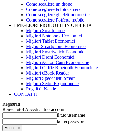
Come scegliere un drone
Come scegliere la fotocamera
Come scegliere gli elettrodomestici
Come scegliere l’offerta mobile
I MIGLIORI PRODOTTI IN OFFERTA
Migliori Smartphone
Migliori Notebook Economici
Migliori Tablet Economici
Miglior Smartphone Economico
Migliori Smartwatch Economici
Migliori Droni Economici
Migliori Action Cam Economiche
Migliori Cuffie Bluetooth Economiche
Migliori eBook Reader
Migliori Specchietti Smart
Migliori Sedie Ergonomiche
Regali di Natale
CONTATTI
Registrati
Benvenuto! Accedi al tuo account
il tuo username
la tua password