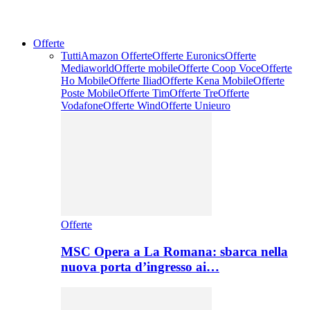
Offerte
Tutti
Amazon Offerte
Offerte Euronics
Offerte
Mediaworld
Offerte mobile
Offerte Coop Voce
Offerte
Ho Mobile
Offerte Iliad
Offerte Kena Mobile
Offerte
Poste Mobile
Offerte Tim
Offerte Tre
Offerte
Vodafone
Offerte Wind
Offerte Unieuro
Offerte
MSC Opera a La Romana: sbarca nella
nuova porta d’ingresso ai…