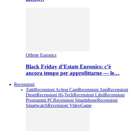
Offerte Euronics
Black Friday d’Estate Euronics: c’è
ancora tempo per approfittarne — le…
Recensioni
Tutti
Recensioni Action Cam
Recensioni App
Recensioni
Droni
Recensioni Hi-Tech
Recensioni Libri
Recensioni
Programmi PC
Recensioni Smartphone
Recensioni
Smartwatch
Recensioni VideoGame