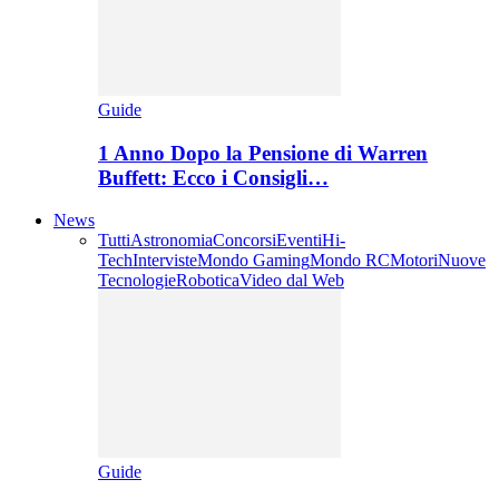
Guide
1 Anno Dopo la Pensione di Warren
Buffett: Ecco i Consigli…
News
Tutti
Astronomia
Concorsi
Eventi
Hi-
Tech
Interviste
Mondo Gaming
Mondo RC
Motori
Nuove
Tecnologie
Robotica
Video dal Web
Guide