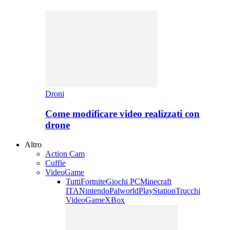
Droni
Come modificare video realizzati con
drone
Altro
Action Cam
Cuffie
VideoGame
Tutti
Fortnite
Giochi PC
Minecraft
ITA
Nintendo
Palworld
PlayStation
Trucchi
VideoGame
XBox