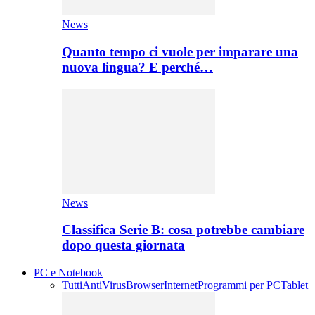
News
Quanto tempo ci vuole per imparare una
nuova lingua? E perché…
News
Classifica Serie B: cosa potrebbe cambiare
dopo questa giornata
PC e Notebook
Tutti
AntiVirus
Browser
Internet
Programmi per PC
Tablet