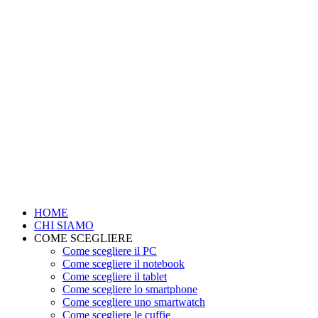
HOME
CHI SIAMO
COME SCEGLIERE
Come scegliere il PC
Come scegliere il notebook
Come scegliere il tablet
Come scegliere lo smartphone
Come scegliere uno smartwatch
Come scegliere le cuffie