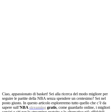
Ciao, appassionato di basket! Sei alla ricerca del modo migliore per
seguire le partite della NBA senza spendere un centesimo? Sei nel
posto giusto. In questo articolo esploreremo tutto quello che c’è da
sapere sull’
NBA
streaming
gratis
, come guardarlo online, i migliori
servizi e siti per lo streaming gratuito e le alternative più affidabili.