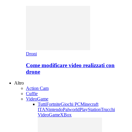
Droni
Come modificare video realizzati con
drone
Altro
Action Cam
Cuffie
VideoGame
Tutti
Fortnite
Giochi PC
Minecraft
ITA
Nintendo
Palworld
PlayStation
Trucchi
VideoGame
XBox