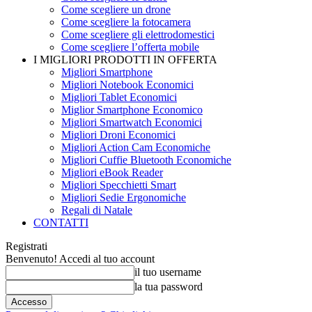
Come scegliere un drone
Come scegliere la fotocamera
Come scegliere gli elettrodomestici
Come scegliere l’offerta mobile
I MIGLIORI PRODOTTI IN OFFERTA
Migliori Smartphone
Migliori Notebook Economici
Migliori Tablet Economici
Miglior Smartphone Economico
Migliori Smartwatch Economici
Migliori Droni Economici
Migliori Action Cam Economiche
Migliori Cuffie Bluetooth Economiche
Migliori eBook Reader
Migliori Specchietti Smart
Migliori Sedie Ergonomiche
Regali di Natale
CONTATTI
Registrati
Benvenuto! Accedi al tuo account
il tuo username
la tua password