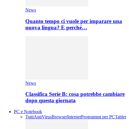
News
Quanto tempo ci vuole per imparare una
nuova lingua? E perché…
News
Classifica Serie B: cosa potrebbe cambiare
dopo questa giornata
PC e Notebook
Tutti
AntiVirus
Browser
Internet
Programmi per PC
Tablet