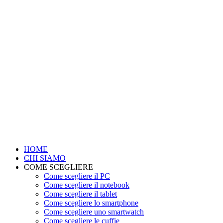
HOME
CHI SIAMO
COME SCEGLIERE
Come scegliere il PC
Come scegliere il notebook
Come scegliere il tablet
Come scegliere lo smartphone
Come scegliere uno smartwatch
Come scegliere le cuffie