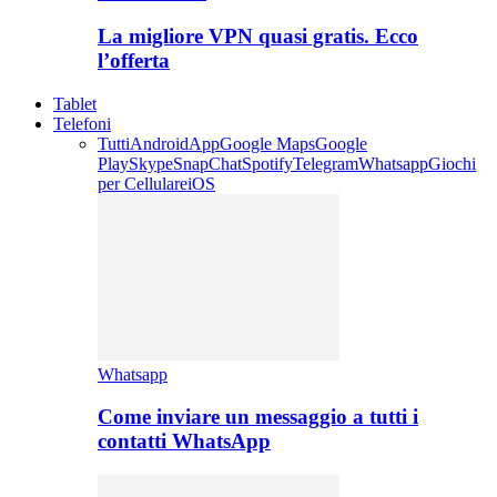
La migliore VPN quasi gratis. Ecco
l’offerta
Tablet
Telefoni
Tutti
Android
App
Google Maps
Google
Play
Skype
SnapChat
Spotify
Telegram
Whatsapp
Giochi
per Cellulare
iOS
Whatsapp
Come inviare un messaggio a tutti i
contatti WhatsApp