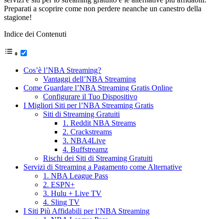
Preparati a scoprire come non perdere neanche un canestro della
stagione!
Indice dei Contenuti
Cos’è l’NBA Streaming?
Vantaggi dell’NBA Streaming
Come Guardare l’NBA Streaming Gratis Online
Configurare il Tuo Dispositivo
I Migliori Siti per l’NBA Streaming Gratis
Siti di Streaming Gratuiti
1. Reddit NBA Streams
2. Crackstreams
3. NBA4Live
4. Buffstreamz
Rischi dei Siti di Streaming Gratuiti
Servizi di Streaming a Pagamento come Alternative
1. NBA League Pass
2. ESPN+
3. Hulu + Live TV
4. Sling TV
I Siti Più Affidabili per l’NBA Streaming