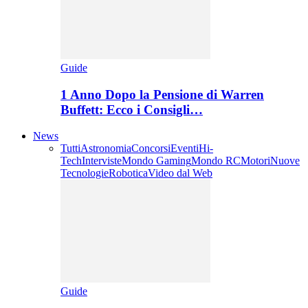
Guide
1 Anno Dopo la Pensione di Warren
Buffett: Ecco i Consigli…
News
Tutti
Astronomia
Concorsi
Eventi
Hi-
Tech
Interviste
Mondo Gaming
Mondo RC
Motori
Nuove
Tecnologie
Robotica
Video dal Web
Guide