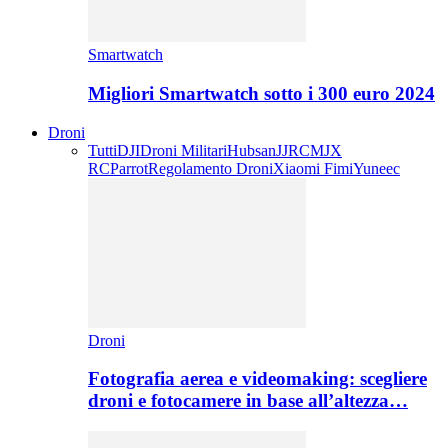
Smartwatch
Migliori Smartwatch sotto i 300 euro 2024
Droni
Tutti
DJI
Droni Militari
Hubsan
JJRC
MJX
RC
Parrot
Regolamento Droni
Xiaomi Fimi
Yuneec
Droni
Fotografia aerea e videomaking: scegliere
droni e fotocamere in base all’altezza…