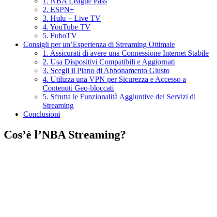
1. NBA League Pass
2. ESPN+
3. Hulu + Live TV
4. YouTube TV
5. FuboTV
Consigli per un’Esperienza di Streaming Ottimale
1. Assicurati di avere una Connessione Internet Stabile
2. Usa Dispositivi Compatibili e Aggiornati
3. Scegli il Piano di Abbonamento Giusto
4. Utilizza una VPN per Sicurezza e Accesso a
Contenuti Geo-bloccati
5. Sfrutta le Funzionalità Aggiuntive dei Servizi di
Streaming
Conclusioni
Cos’è l’NBA Streaming?