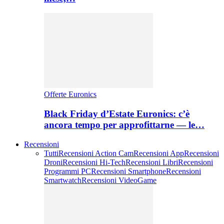
Offerte Euronics
Black Friday d’Estate Euronics: c’è
ancora tempo per approfittarne — le…
Recensioni
Tutti
Recensioni Action Cam
Recensioni App
Recensioni
Droni
Recensioni Hi-Tech
Recensioni Libri
Recensioni
Programmi PC
Recensioni Smartphone
Recensioni
Smartwatch
Recensioni VideoGame