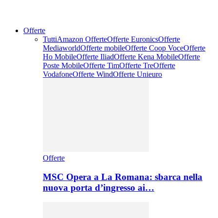
Offerte
Tutti
Amazon Offerte
Offerte Euronics
Offerte
Mediaworld
Offerte mobile
Offerte Coop Voce
Offerte
Ho Mobile
Offerte Iliad
Offerte Kena Mobile
Offerte
Poste Mobile
Offerte Tim
Offerte Tre
Offerte
Vodafone
Offerte Wind
Offerte Unieuro
Offerte
MSC Opera a La Romana: sbarca nella
nuova porta d’ingresso ai…