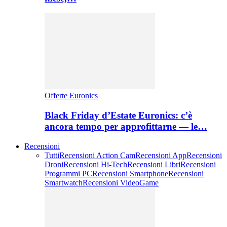
Offerte Euronics
Black Friday d’Estate Euronics: c’è
ancora tempo per approfittarne — le…
Recensioni
Tutti
Recensioni Action Cam
Recensioni App
Recensioni
Droni
Recensioni Hi-Tech
Recensioni Libri
Recensioni
Programmi PC
Recensioni Smartphone
Recensioni
Smartwatch
Recensioni VideoGame