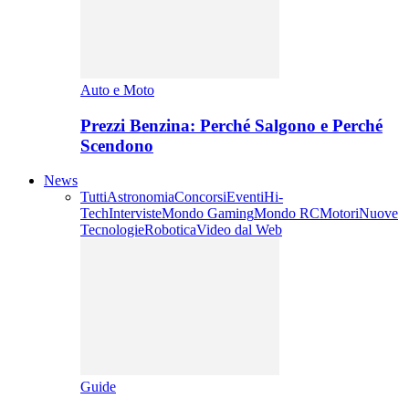
Auto e Moto
Prezzi Benzina: Perché Salgono e Perché
Scendono
News
Tutti
Astronomia
Concorsi
Eventi
Hi-
Tech
Interviste
Mondo Gaming
Mondo RC
Motori
Nuove
Tecnologie
Robotica
Video dal Web
Guide