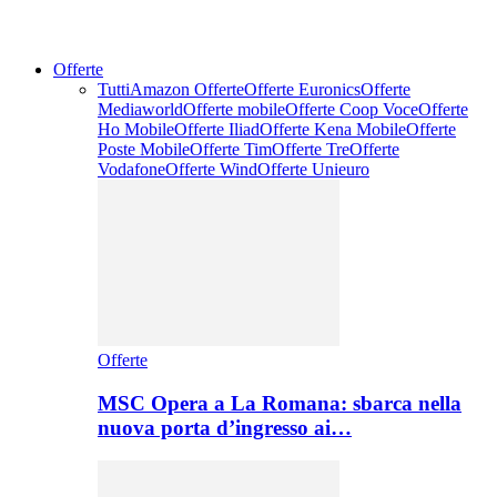
Offerte
Tutti
Amazon Offerte
Offerte Euronics
Offerte
Mediaworld
Offerte mobile
Offerte Coop Voce
Offerte
Ho Mobile
Offerte Iliad
Offerte Kena Mobile
Offerte
Poste Mobile
Offerte Tim
Offerte Tre
Offerte
Vodafone
Offerte Wind
Offerte Unieuro
Offerte
MSC Opera a La Romana: sbarca nella
nuova porta d’ingresso ai…