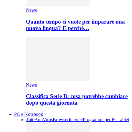
News
Quanto tempo ci vuole per imparare una
nuova lingua? E perché…
News
Classifica Serie B: cosa potrebbe cambiare
dopo questa giornata
PC e Notebook
Tutti
AntiVirus
Browser
Internet
Programmi per PC
Tablet