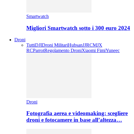
Smartwatch
Migliori Smartwatch sotto i 300 euro 2024
Droni
Tutti
DJI
Droni Militari
Hubsan
JJRC
MJX
RC
Parrot
Regolamento Droni
Xiaomi Fimi
Yuneec
Droni
Fotografia aerea e videomaking: scegliere
droni e fotocamere in base all’altezza…