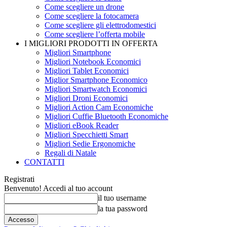
Come scegliere un drone
Come scegliere la fotocamera
Come scegliere gli elettrodomestici
Come scegliere l’offerta mobile
I MIGLIORI PRODOTTI IN OFFERTA
Migliori Smartphone
Migliori Notebook Economici
Migliori Tablet Economici
Miglior Smartphone Economico
Migliori Smartwatch Economici
Migliori Droni Economici
Migliori Action Cam Economiche
Migliori Cuffie Bluetooth Economiche
Migliori eBook Reader
Migliori Specchietti Smart
Migliori Sedie Ergonomiche
Regali di Natale
CONTATTI
Registrati
Benvenuto! Accedi al tuo account
il tuo username
la tua password