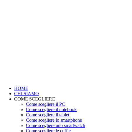
HOME
CHI SIAMO
COME SCEGLIERE
Come scegliere il PC
Come scegliere il notebook
Come scegliere il tablet
Come scegliere lo smartphone
Come scegliere uno smartwatch
Come scegliere le cuffie