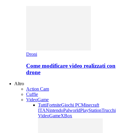
Droni
Come modificare video realizzati con
drone
Altro
Action Cam
Cuffie
VideoGame
Tutti
Fortnite
Giochi PC
Minecraft
ITA
Nintendo
Palworld
PlayStation
Trucchi
VideoGame
XBox