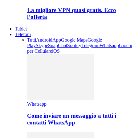
La migliore VPN quasi gratis. Ecco
l’offerta
Tablet
Telefoni
Tutti
Android
App
Google Maps
Google
Play
Skype
SnapChat
Spotify
Telegram
Whatsapp
Giochi
per Cellulare
iOS
Whatsapp
Come inviare un messaggio a tutti i
contatti WhatsApp