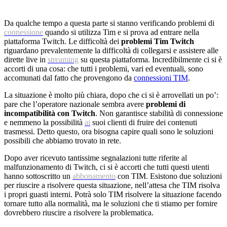
Da qualche tempo a questa parte si stanno verificando problemi di
connessione
quando si utilizza Tim e si prova ad entrare nella
piattaforma Twitch. Le difficoltà dei
problemi Tim Twitch
riguardano prevalentemente la difficoltà di collegarsi e assistere alle
dirette live in
streaming
su questa piattaforma. Incredibilmente ci si è
accorti di una cosa: che tutti i problemi, vari ed eventuali, sono
accomunati dal fatto che provengono da
connessioni TIM
.
La situazione è molto più chiara, dopo che ci si è arrovellati un po’:
pare che l’operatore nazionale sembra avere
problemi di
incompatibilità con Twitch
. Non garantisce stabilità di connessione
e nemmeno la possibilità
ai
suoi clienti di fruire dei contenuti
trasmessi. Detto questo, ora bisogna capire quali sono le soluzioni
possibili che abbiamo trovato in rete.
Dopo aver ricevuto tantissime segnalazioni tutte riferite al
malfunzionamento di Twitch, ci si è accorti che tutti questi utenti
hanno sottoscritto un
abbonamento
con TIM. Esistono due soluzioni
per riuscire a risolvere questa situazione, nell’attesa che TIM risolva
i propri guasti interni. Potrà solo TIM risolvere la situazione facendo
tornare tutto alla normalità, ma le soluzioni che ti stiamo per fornire
dovrebbero riuscire a risolvere la problematica.