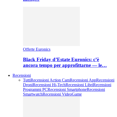
Offerte Euronics
Black Friday d’Estate Euronics: c’è
ancora tempo per approfittarne — le…
Recensioni
Tutti
Recensioni Action Cam
Recensioni App
Recensioni
Droni
Recensioni Hi-Tech
Recensioni Libri
Recensioni
Programmi PC
Recensioni Smartphone
Recensioni
Smartwatch
Recensioni VideoGame