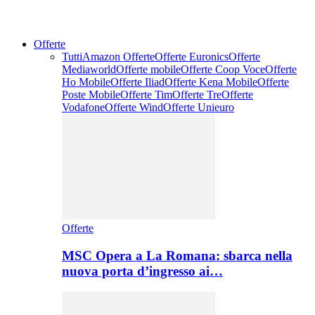
Offerte
Tutti
Amazon Offerte
Offerte Euronics
Offerte
Mediaworld
Offerte mobile
Offerte Coop Voce
Offerte
Ho Mobile
Offerte Iliad
Offerte Kena Mobile
Offerte
Poste Mobile
Offerte Tim
Offerte Tre
Offerte
Vodafone
Offerte Wind
Offerte Unieuro
Offerte
MSC Opera a La Romana: sbarca nella
nuova porta d’ingresso ai…