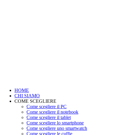
HOME
CHI SIAMO
COME SCEGLIERE
Come scegliere il PC
Come scegliere il notebook
Come scegliere il tablet
Come scegliere lo smartphone
Come scegliere uno smartwatch
Come scegliere le cuffie