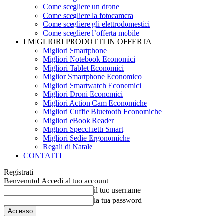
Come scegliere un drone
Come scegliere la fotocamera
Come scegliere gli elettrodomestici
Come scegliere l’offerta mobile
I MIGLIORI PRODOTTI IN OFFERTA
Migliori Smartphone
Migliori Notebook Economici
Migliori Tablet Economici
Miglior Smartphone Economico
Migliori Smartwatch Economici
Migliori Droni Economici
Migliori Action Cam Economiche
Migliori Cuffie Bluetooth Economiche
Migliori eBook Reader
Migliori Specchietti Smart
Migliori Sedie Ergonomiche
Regali di Natale
CONTATTI
Registrati
Benvenuto! Accedi al tuo account
il tuo username
la tua password