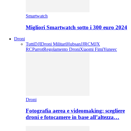
Smartwatch
Migliori Smartwatch sotto i 300 euro 2024
Droni
Tutti
DJI
Droni Militari
Hubsan
JJRC
MJX
RC
Parrot
Regolamento Droni
Xiaomi Fimi
Yuneec
Droni
Fotografia aerea e videomaking: scegliere
droni e fotocamere in base all’altezza…