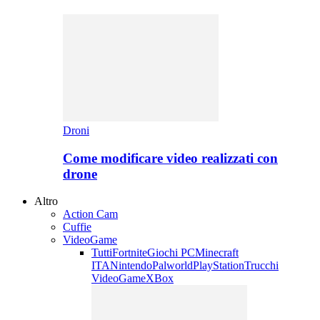
Droni
Come modificare video realizzati con
drone
Altro
Action Cam
Cuffie
VideoGame
Tutti
Fortnite
Giochi PC
Minecraft
ITA
Nintendo
Palworld
PlayStation
Trucchi
VideoGame
XBox