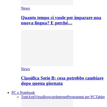
News
Quanto tempo ci vuole per imparare una
nuova lingua? E perché…
News
Classifica Serie B: cosa potrebbe cambiare
dopo questa giornata
PC e Notebook
Tutti
AntiVirus
Browser
Internet
Programmi per PC
Tablet