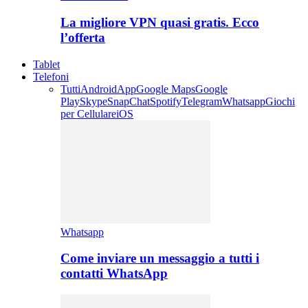
La migliore VPN quasi gratis. Ecco
l’offerta
Tablet
Telefoni
Tutti
Android
App
Google Maps
Google
Play
Skype
SnapChat
Spotify
Telegram
Whatsapp
Giochi
per Cellulare
iOS
Whatsapp
Come inviare un messaggio a tutti i
contatti WhatsApp