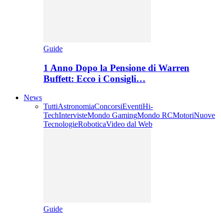
Guide
1 Anno Dopo la Pensione di Warren
Buffett: Ecco i Consigli…
News
Tutti
Astronomia
Concorsi
Eventi
Hi-
Tech
Interviste
Mondo Gaming
Mondo RC
Motori
Nuove
Tecnologie
Robotica
Video dal Web
Guide