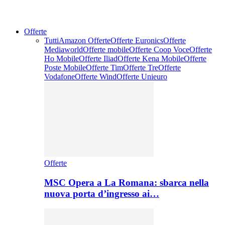
Offerte
Tutti
Amazon Offerte
Offerte Euronics
Offerte
Mediaworld
Offerte mobile
Offerte Coop Voce
Offerte
Ho Mobile
Offerte Iliad
Offerte Kena Mobile
Offerte
Poste Mobile
Offerte Tim
Offerte Tre
Offerte
Vodafone
Offerte Wind
Offerte Unieuro
Offerte
MSC Opera a La Romana: sbarca nella
nuova porta d’ingresso ai…