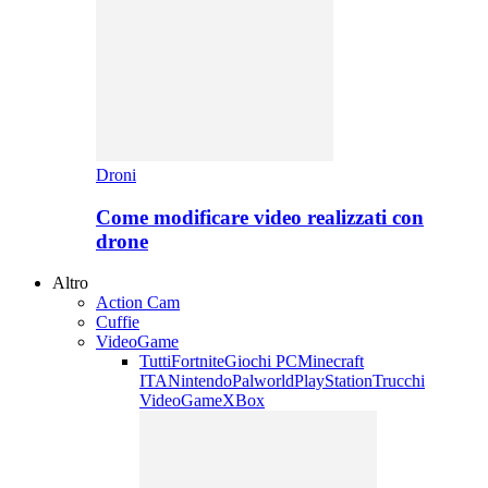
Droni
Come modificare video realizzati con
drone
Altro
Action Cam
Cuffie
VideoGame
Tutti
Fortnite
Giochi PC
Minecraft
ITA
Nintendo
Palworld
PlayStation
Trucchi
VideoGame
XBox