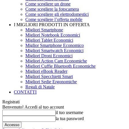
Come scegliere un drone
Come scegliere la fotocamera
Come scegliere gli elettrodomestici
Come scegliere l’offerta mobile
I MIGLIORI PRODOTTI IN OFFERTA
Migliori Smartphone
Migliori Notebook Economici
Migliori Tablet Economici
Miglior Smartphone Economico
Migliori Smartwatch Economici
Migliori Droni Economici
Migliori Action Cam Economiche
Migliori Cuffie Bluetooth Economiche
Migliori eBook Reader
Migliori Specchietti Smart
Migliori Sedie Ergonomiche
Regali di Natale
CONTATTI
Registrati
Benvenuto! Accedi al tuo account
il tuo username
la tua password