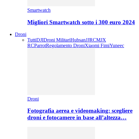
Smartwatch
Migliori Smartwatch sotto i 300 euro 2024
Droni
Tutti
DJI
Droni Militari
Hubsan
JJRC
MJX
RC
Parrot
Regolamento Droni
Xiaomi Fimi
Yuneec
Droni
Fotografia aerea e videomaking: scegliere
droni e fotocamere in base all’altezza…