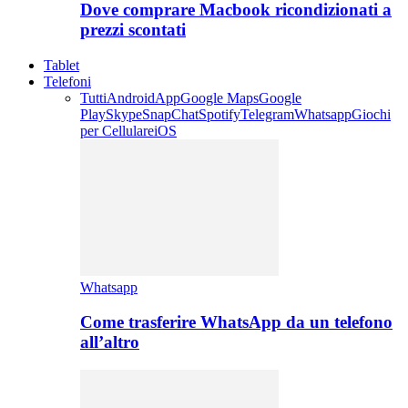
Dove comprare Macbook ricondizionati a
prezzi scontati
Tablet
Telefoni
Tutti
Android
App
Google Maps
Google
Play
Skype
SnapChat
Spotify
Telegram
Whatsapp
Giochi
per Cellulare
iOS
Whatsapp
Come trasferire WhatsApp da un telefono
all’altro