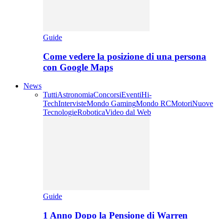
Guide
Come vedere la posizione di una persona
con Google Maps
News
Tutti
Astronomia
Concorsi
Eventi
Hi-
Tech
Interviste
Mondo Gaming
Mondo RC
Motori
Nuove
Tecnologie
Robotica
Video dal Web
Guide
1 Anno Dopo la Pensione di Warren