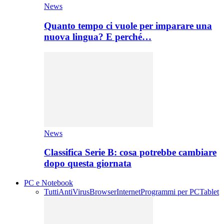
News
Quanto tempo ci vuole per imparare una
nuova lingua? E perché…
News
Classifica Serie B: cosa potrebbe cambiare
dopo questa giornata
PC e Notebook
Tutti
AntiVirus
Browser
Internet
Programmi per PC
Tablet