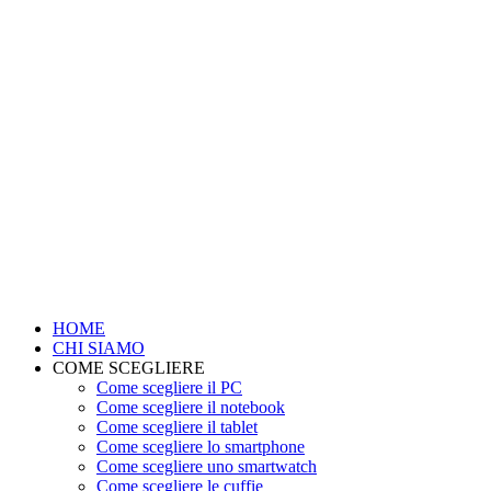
HOME
CHI SIAMO
COME SCEGLIERE
Come scegliere il PC
Come scegliere il notebook
Come scegliere il tablet
Come scegliere lo smartphone
Come scegliere uno smartwatch
Come scegliere le cuffie