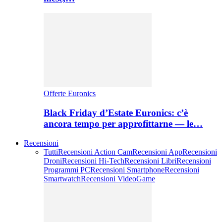
Offerte Euronics
Black Friday d’Estate Euronics: c’è
ancora tempo per approfittarne — le…
Recensioni
Tutti
Recensioni Action Cam
Recensioni App
Recensioni
Droni
Recensioni Hi-Tech
Recensioni Libri
Recensioni
Programmi PC
Recensioni Smartphone
Recensioni
Smartwatch
Recensioni VideoGame