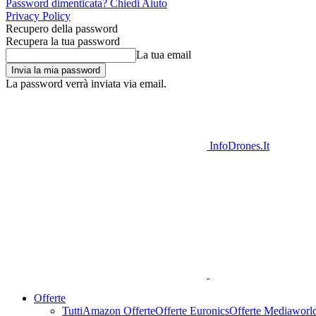
Password dimenticata? Chiedi Aiuto
Privacy Policy
Recupero della password
Recupera la tua password
La tua email
La password verrà inviata via email.
InfoDrones.It
Offerte
Tutti
Amazon Offerte
Offerte Euronics
Offerte Mediaworl