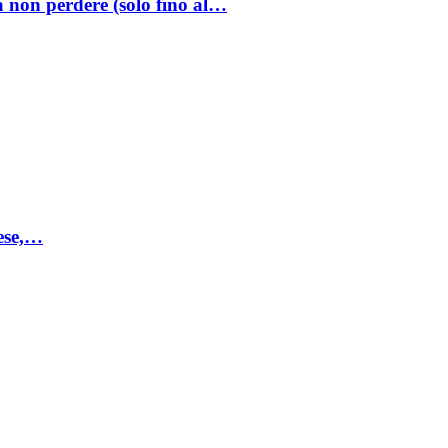
a non perdere (solo fino al…
mese,…