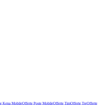
te Kena Mobile
Offerte Poste Mobile
Offerte Tim
Offerte Tre
Offerte