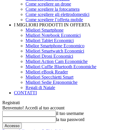
Come scegliere un drone
Come scegliere la fotocamera
Come scegliere gli elettrodomestici
Come scegliere l’offerta mobile
I MIGLIORI PRODOTTI IN OFFERTA
Migliori Smartphone
Migliori Notebook Economici
Migliori Tablet Economici
Miglior Smartphone Economico
Migliori Smartwatch Economici
Migliori Droni Economici
Migliori Action Cam Economiche
Migliori Cuffie Bluetooth Economiche
Migliori eBook Reader
Migliori Specchietti Smart
Migliori Sedie Ergonomiche
Regali di Natale
CONTATTI
Registrati
Benvenuto! Accedi al tuo account
il tuo username
la tua password