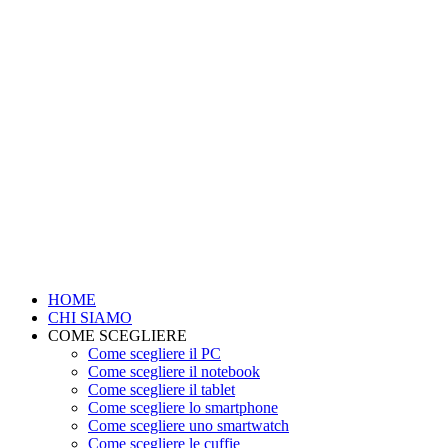
HOME
CHI SIAMO
COME SCEGLIERE
Come scegliere il PC
Come scegliere il notebook
Come scegliere il tablet
Come scegliere lo smartphone
Come scegliere uno smartwatch
Come scegliere le cuffie