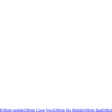
d
Offerte mobile
Offerte Coop Voce
Offerte Ho Mobile
Offerte Iliad
Offer