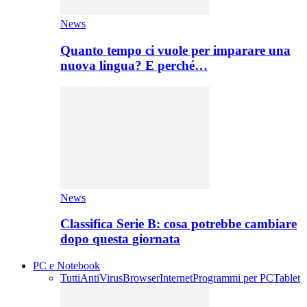
News
Quanto tempo ci vuole per imparare una
nuova lingua? E perché…
News
Classifica Serie B: cosa potrebbe cambiare
dopo questa giornata
PC e Notebook
Tutti
AntiVirus
Browser
Internet
Programmi per PC
Tablet