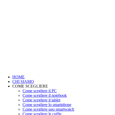
HOME
CHI SIAMO
COME SCEGLIERE
Come scegliere il PC
Come scegliere il notebook
Come scegliere il tablet
Come scegliere lo smartphone
Come scegliere uno smartwatch
Come scegliere le cuffie