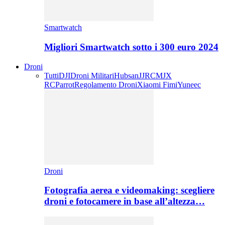
Smartwatch
Migliori Smartwatch sotto i 300 euro 2024
Droni
Tutti
DJI
Droni Militari
Hubsan
JJRC
MJX
RC
Parrot
Regolamento Droni
Xiaomi Fimi
Yuneec
Droni
Fotografia aerea e videomaking: scegliere
droni e fotocamere in base all’altezza…