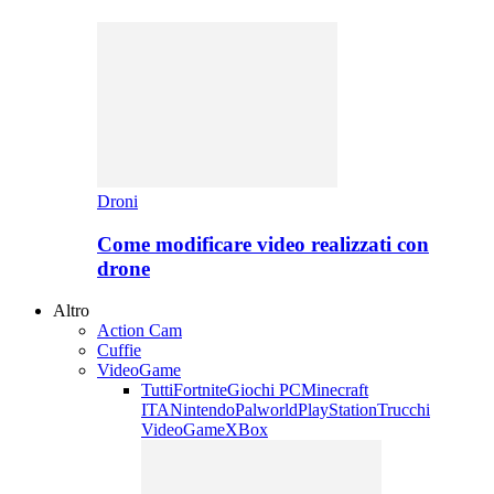
Droni
Come modificare video realizzati con
drone
Altro
Action Cam
Cuffie
VideoGame
Tutti
Fortnite
Giochi PC
Minecraft
ITA
Nintendo
Palworld
PlayStation
Trucchi
VideoGame
XBox