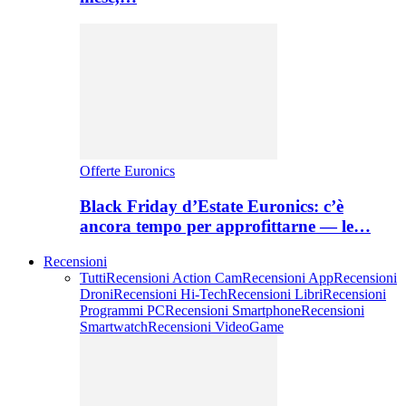
Offerte Euronics
Black Friday d’Estate Euronics: c’è
ancora tempo per approfittarne — le…
Recensioni
Tutti
Recensioni Action Cam
Recensioni App
Recensioni
Droni
Recensioni Hi-Tech
Recensioni Libri
Recensioni
Programmi PC
Recensioni Smartphone
Recensioni
Smartwatch
Recensioni VideoGame