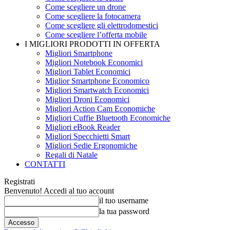
Come scegliere un drone
Come scegliere la fotocamera
Come scegliere gli elettrodomestici
Come scegliere l’offerta mobile
I MIGLIORI PRODOTTI IN OFFERTA
Migliori Smartphone
Migliori Notebook Economici
Migliori Tablet Economici
Miglior Smartphone Economico
Migliori Smartwatch Economici
Migliori Droni Economici
Migliori Action Cam Economiche
Migliori Cuffie Bluetooth Economiche
Migliori eBook Reader
Migliori Specchietti Smart
Migliori Sedie Ergonomiche
Regali di Natale
CONTATTI
Registrati
Benvenuto! Accedi al tuo account
il tuo username
la tua password