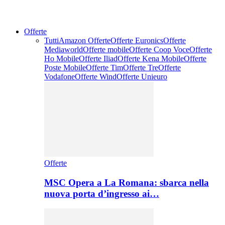
Offerte
Tutti
Amazon Offerte
Offerte Euronics
Offerte
Mediaworld
Offerte mobile
Offerte Coop Voce
Offerte
Ho Mobile
Offerte Iliad
Offerte Kena Mobile
Offerte
Poste Mobile
Offerte Tim
Offerte Tre
Offerte
Vodafone
Offerte Wind
Offerte Unieuro
Offerte
MSC Opera a La Romana: sbarca nella
nuova porta d’ingresso ai…