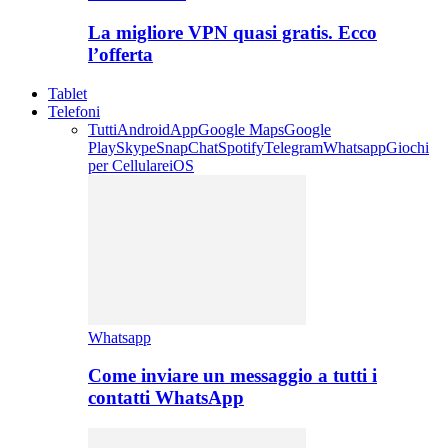
La migliore VPN quasi gratis. Ecco
l’offerta
Tablet
Telefoni
Tutti
Android
App
Google Maps
Google
Play
Skype
SnapChat
Spotify
Telegram
Whatsapp
Giochi
per Cellulare
iOS
Whatsapp
Come inviare un messaggio a tutti i
contatti WhatsApp