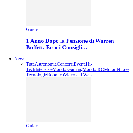
Guide
1 Anno Dopo la Pensione di Warren
Buffett: Ecco i Consigli…
News
Tutti
Astronomia
Concorsi
Eventi
Hi-
Tech
Interviste
Mondo Gaming
Mondo RC
Motori
Nuove
Tecnologie
Robotica
Video dal Web
Guide