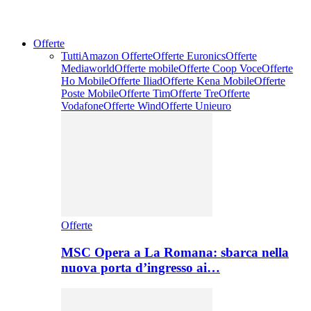
Offerte
Tutti
Amazon Offerte
Offerte Euronics
Offerte
Mediaworld
Offerte mobile
Offerte Coop Voce
Offerte
Ho Mobile
Offerte Iliad
Offerte Kena Mobile
Offerte
Poste Mobile
Offerte Tim
Offerte Tre
Offerte
Vodafone
Offerte Wind
Offerte Unieuro
Offerte
MSC Opera a La Romana: sbarca nella
nuova porta d’ingresso ai…