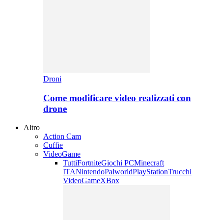
Droni
Come modificare video realizzati con
drone
Altro
Action Cam
Cuffie
VideoGame
Tutti
Fortnite
Giochi PC
Minecraft
ITA
Nintendo
Palworld
PlayStation
Trucchi
VideoGame
XBox