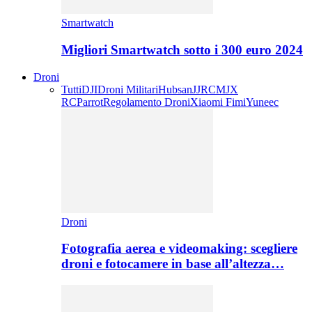
Smartwatch
Migliori Smartwatch sotto i 300 euro 2024
Droni
Tutti
DJI
Droni Militari
Hubsan
JJRC
MJX
RC
Parrot
Regolamento Droni
Xiaomi Fimi
Yuneec
Droni
Fotografia aerea e videomaking: scegliere
droni e fotocamere in base all’altezza…