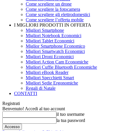
Come scegliere un drone
Come scegliere la fotocamera
Come scegliere gli elettrodomestici
Come scegliere l’offerta mobile
I MIGLIORI PRODOTTI IN OFFERTA
Migliori Smartphone
Migliori Notebook Economici
Migliori Tablet Economici
Miglior Smartphone Economico
Migliori Smartwatch Economici
Migliori Droni Economici
Migliori Action Cam Economiche
Migliori Cuffie Bluetooth Economiche
Migliori eBook Reader
Migliori Specchietti Smart
Migliori Sedie Ergonomiche
Regali di Natale
CONTATTI
Registrati
Benvenuto! Accedi al tuo account
il tuo username
la tua password