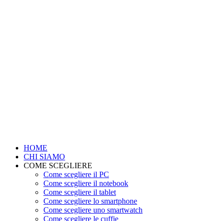
HOME
CHI SIAMO
COME SCEGLIERE
Come scegliere il PC
Come scegliere il notebook
Come scegliere il tablet
Come scegliere lo smartphone
Come scegliere uno smartwatch
Come scegliere le cuffie