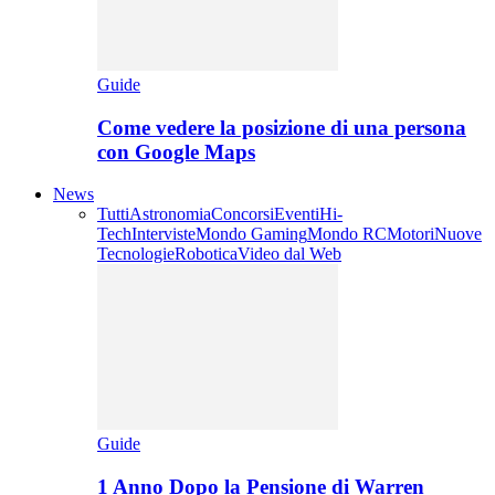
Guide
Come vedere la posizione di una persona
con Google Maps
News
Tutti
Astronomia
Concorsi
Eventi
Hi-
Tech
Interviste
Mondo Gaming
Mondo RC
Motori
Nuove
Tecnologie
Robotica
Video dal Web
Guide
1 Anno Dopo la Pensione di Warren