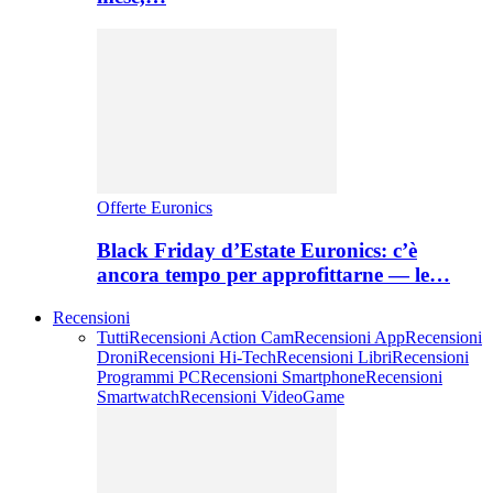
Offerte Euronics
Black Friday d’Estate Euronics: c’è
ancora tempo per approfittarne — le…
Recensioni
Tutti
Recensioni Action Cam
Recensioni App
Recensioni
Droni
Recensioni Hi-Tech
Recensioni Libri
Recensioni
Programmi PC
Recensioni Smartphone
Recensioni
Smartwatch
Recensioni VideoGame