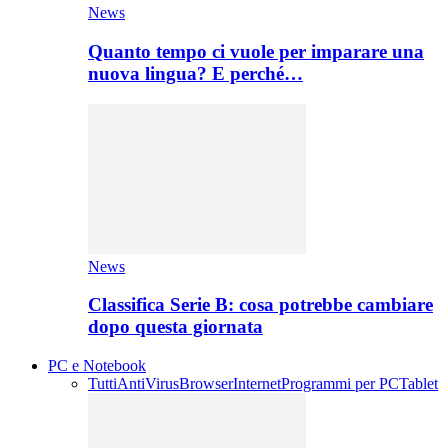
News
Quanto tempo ci vuole per imparare una
nuova lingua? E perché…
News
Classifica Serie B: cosa potrebbe cambiare
dopo questa giornata
PC e Notebook
Tutti
AntiVirus
Browser
Internet
Programmi per PC
Tablet