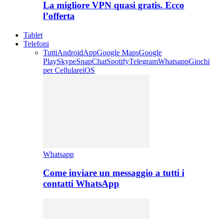
La migliore VPN quasi gratis. Ecco
l’offerta
Tablet
Telefoni
Tutti
Android
App
Google Maps
Google
Play
Skype
SnapChat
Spotify
Telegram
Whatsapp
Giochi
per Cellulare
iOS
Whatsapp
Come inviare un messaggio a tutti i
contatti WhatsApp