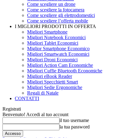
Come scegliere un drone
Come scegliere la fotocamera
Come scegliere gli elettrodomestici
Come scegliere l’offerta mobile
I MIGLIORI PRODOTTI IN OFFERTA
Migliori Smartphone
Migliori Notebook Economici
Migliori Tablet Economici
Miglior Smartphone Economico
Migliori Smartwatch Economici
Migliori Droni Economici
Migliori Action Cam Economiche
Migliori Cuffie Bluetooth Economiche
Migliori eBook Reader
Migliori Specchietti Smart
Migliori Sedie Ergonomiche
Regali di Natale
CONTATTI
Registrati
Benvenuto! Accedi al tuo account
il tuo username
la tua password