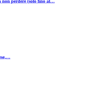
a non perdere (solo fino al…
mese,…