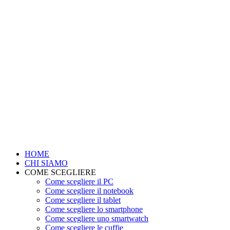
HOME
CHI SIAMO
COME SCEGLIERE
Come scegliere il PC
Come scegliere il notebook
Come scegliere il tablet
Come scegliere lo smartphone
Come scegliere uno smartwatch
Come scegliere le cuffie