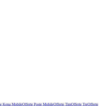
te Kena Mobile
Offerte Poste Mobile
Offerte Tim
Offerte Tre
Offerte