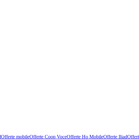
d
Offerte mobile
Offerte Coop Voce
Offerte Ho Mobile
Offerte Iliad
Offer