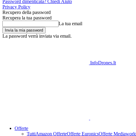
Password dimenticata? Chiedi Aiuto
Privacy Policy
Recupero della password
Recupera la tua password
La tua email
La password verrà inviata via email.
InfoDrones.It
Offerte
Tutti
Amazon Offerte
Offerte Euronics
Offerte Mediaworl