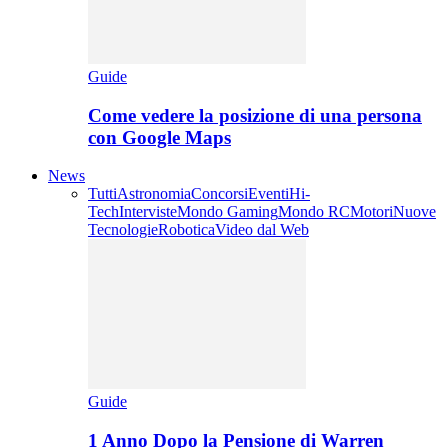
Guide
Come vedere la posizione di una persona
con Google Maps
News
Tutti
Astronomia
Concorsi
Eventi
Hi-
Tech
Interviste
Mondo Gaming
Mondo RC
Motori
Nuove
Tecnologie
Robotica
Video dal Web
Guide
1 Anno Dopo la Pensione di Warren