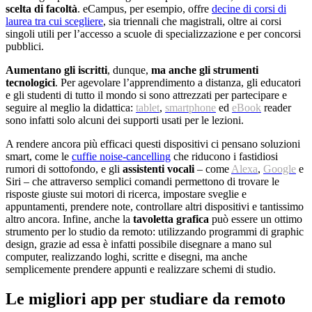
scelta di facoltà
. eCampus, per esempio, offre
decine di corsi di
laurea tra cui scegliere
, sia triennali che magistrali, oltre ai corsi
singoli utili per l’accesso a scuole di specializzazione e per concorsi
pubblici.
Aumentano gli iscritti
, dunque,
ma anche gli strumenti
tecnologici
. Per agevolare l’apprendimento a distanza, gli educatori
e gli studenti di tutto il mondo si sono attrezzati per partecipare e
seguire al meglio la didattica:
tablet
,
smartphone
ed
eBook
reader
sono infatti solo alcuni dei supporti usati per le lezioni.
A rendere ancora più efficaci questi dispositivi ci pensano soluzioni
smart, come le
cuffie noise-cancelling
che riducono i fastidiosi
rumori di sottofondo, e gli
assistenti vocali
– come
Alexa
,
Google
e
Siri – che attraverso semplici comandi permettono di trovare le
risposte giuste sui motori di ricerca, impostare sveglie e
appuntamenti, prendere note, controllare altri dispositivi e tantissimo
altro ancora. Infine, anche la
tavoletta grafica
può essere un ottimo
strumento per lo studio da remoto: utilizzando programmi di graphic
design, grazie ad essa è infatti possibile disegnare a mano sul
computer, realizzando loghi, scritte e disegni, ma anche
semplicemente prendere appunti e realizzare schemi di studio.
Le migliori app per studiare da remoto