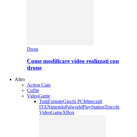
Droni
Come modificare video realizzati con
drone
Altro
Action Cam
Cuffie
VideoGame
Tutti
Fortnite
Giochi PC
Minecraft
ITA
Nintendo
Palworld
PlayStation
Trucchi
VideoGame
XBox