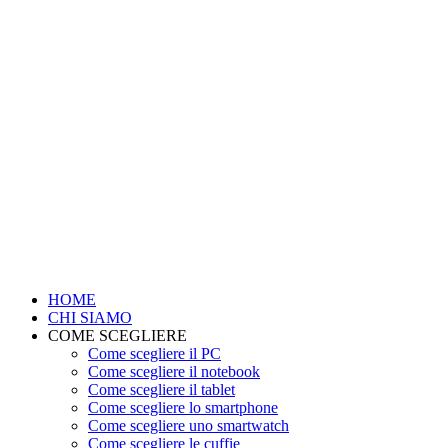
HOME
CHI SIAMO
COME SCEGLIERE
Come scegliere il PC
Come scegliere il notebook
Come scegliere il tablet
Come scegliere lo smartphone
Come scegliere uno smartwatch
Come scegliere le cuffie