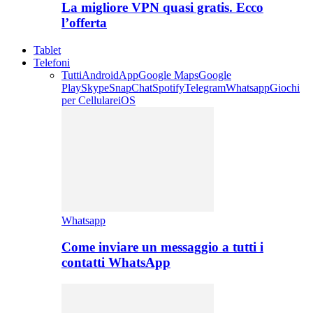
La migliore VPN quasi gratis. Ecco
l’offerta
Tablet
Telefoni
Tutti
Android
App
Google Maps
Google
Play
Skype
SnapChat
Spotify
Telegram
Whatsapp
Giochi
per Cellulare
iOS
Whatsapp
Come inviare un messaggio a tutti i
contatti WhatsApp