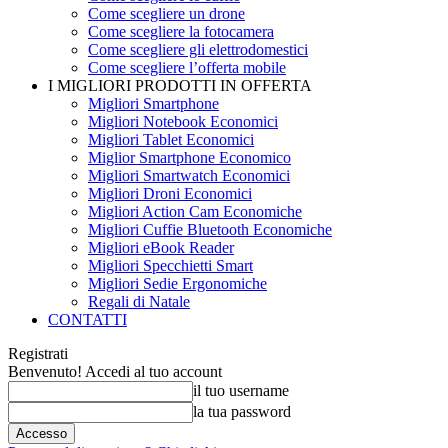
Come scegliere un drone
Come scegliere la fotocamera
Come scegliere gli elettrodomestici
Come scegliere l’offerta mobile
I MIGLIORI PRODOTTI IN OFFERTA
Migliori Smartphone
Migliori Notebook Economici
Migliori Tablet Economici
Miglior Smartphone Economico
Migliori Smartwatch Economici
Migliori Droni Economici
Migliori Action Cam Economiche
Migliori Cuffie Bluetooth Economiche
Migliori eBook Reader
Migliori Specchietti Smart
Migliori Sedie Ergonomiche
Regali di Natale
CONTATTI
Registrati
Benvenuto! Accedi al tuo account
il tuo username
la tua password