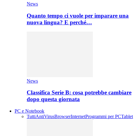
News
Quanto tempo ci vuole per imparare una
nuova lingua? E perché…
News
Classifica Serie B: cosa potrebbe cambiare
dopo questa giornata
PC e Notebook
Tutti
AntiVirus
Browser
Internet
Programmi per PC
Tablet