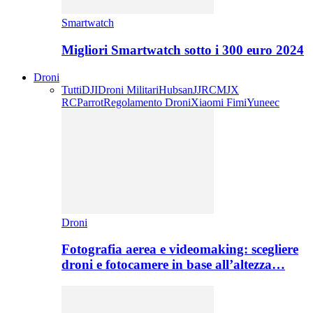
Smartwatch
Migliori Smartwatch sotto i 300 euro 2024
Droni
Tutti
DJI
Droni Militari
Hubsan
JJRC
MJX
RC
Parrot
Regolamento Droni
Xiaomi Fimi
Yuneec
Droni
Fotografia aerea e videomaking: scegliere
droni e fotocamere in base all’altezza…