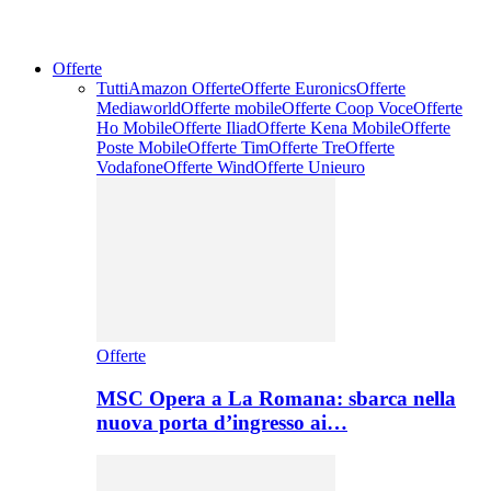
Offerte
Tutti
Amazon Offerte
Offerte Euronics
Offerte
Mediaworld
Offerte mobile
Offerte Coop Voce
Offerte
Ho Mobile
Offerte Iliad
Offerte Kena Mobile
Offerte
Poste Mobile
Offerte Tim
Offerte Tre
Offerte
Vodafone
Offerte Wind
Offerte Unieuro
Offerte
MSC Opera a La Romana: sbarca nella
nuova porta d’ingresso ai…