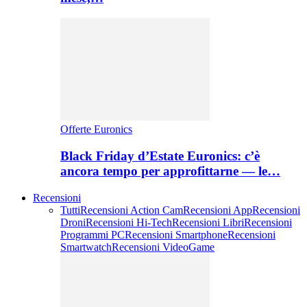
Offerte Euronics
Black Friday d’Estate Euronics: c’è
ancora tempo per approfittarne — le…
Recensioni
Tutti
Recensioni Action Cam
Recensioni App
Recensioni
Droni
Recensioni Hi-Tech
Recensioni Libri
Recensioni
Programmi PC
Recensioni Smartphone
Recensioni
Smartwatch
Recensioni VideoGame