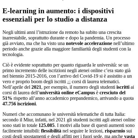
E-learning in aumento: i dispositivi
essenziali per lo studio a distanza
Negli ultimi anni l’istruzione da remoto ha subito una crescita
inarrestabile, soprattutto durante e dopo la pandemia. Un processo
già avviato, ma che ha visto una
notevole accelerazione
nell’ultimo
periodo anche grazie alla maggiore familiarità degli studenti con la
tecnologia.
Ciò è evidente soprattutto per quanto riguarda le università: se un
primo incremento delle iscrizioni negli atenei online c’era stato già
nel biennio 2015-2016, con l’arrivo del Covid-19 si è assistito a un
vero e proprio boom degli iscritti
ai
corsi di laurea telematici.
Nell’aprile del
2021
, per esempio, il numero degli studenti
iscritti
ai
corsi di laurea dell’
università online eCampus
è
cresciuto del
51%
rispetto all’anno accademico prepandemico, arrivando a quota
47.756 iscrizioni
.
Numeri che accomunano le università telematiche di tutta Italia:
secondo il Miur, infatti, nel 2021 gli studenti iscritti agli atenei online
sono stati in totale
125.085
. I motivi alla base di questi aumenti sono
facilmente intuibili:
flessibilità
nel seguire le lezioni,
risparmio
sui
costi degli spostamenti e degli affitti per i fuori sede, ma anche
vasta