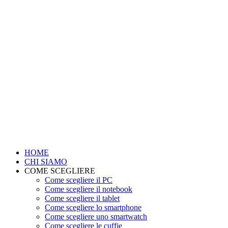
HOME
CHI SIAMO
COME SCEGLIERE
Come scegliere il PC
Come scegliere il notebook
Come scegliere il tablet
Come scegliere lo smartphone
Come scegliere uno smartwatch
Come scegliere le cuffie