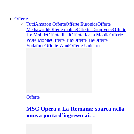
Offerte
Tutti
Amazon Offerte
Offerte Euronics
Offerte
Mediaworld
Offerte mobile
Offerte Coop Voce
Offerte
Ho Mobile
Offerte Iliad
Offerte Kena Mobile
Offerte
Poste Mobile
Offerte Tim
Offerte Tre
Offerte
Vodafone
Offerte Wind
Offerte Unieuro
Offerte
MSC Opera a La Romana: sbarca nella
nuova porta d’ingresso ai…