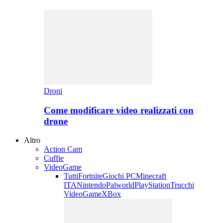
Droni
Come modificare video realizzati con
drone
Altro
Action Cam
Cuffie
VideoGame
Tutti
Fortnite
Giochi PC
Minecraft
ITA
Nintendo
Palworld
PlayStation
Trucchi
VideoGame
XBox