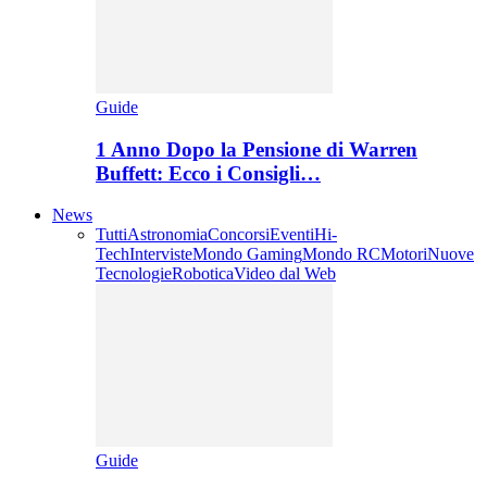
Guide
1 Anno Dopo la Pensione di Warren
Buffett: Ecco i Consigli…
News
Tutti
Astronomia
Concorsi
Eventi
Hi-
Tech
Interviste
Mondo Gaming
Mondo RC
Motori
Nuove
Tecnologie
Robotica
Video dal Web
Guide