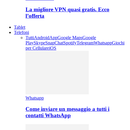
La migliore VPN quasi gratis. Ecco
l’offerta
Tablet
Telefoni
Tutti
Android
App
Google Maps
Google
Play
Skype
SnapChat
Spotify
Telegram
Whatsapp
Giochi
per Cellulare
iOS
Whatsapp
Come inviare un messaggio a tutti i
contatti WhatsApp