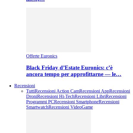
Offerte Euronics
Black Friday d’Estate Euronics: c’è
ancora tempo per approfittarne — le…
Recensioni
Tutti
Recensioni Action Cam
Recensioni App
Recensioni
Droni
Recensioni Hi-Tech
Recensioni Libri
Recensioni
Programmi PC
Recensioni Smartphone
Recensioni
Smartwatch
Recensioni VideoGame