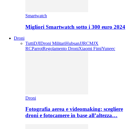
Smartwatch
Migliori Smartwatch sotto i 300 euro 2024
Droni
Tutti
DJI
Droni Militari
Hubsan
JJRC
MJX
RC
Parrot
Regolamento Droni
Xiaomi Fimi
Yuneec
Droni
Fotografia aerea e videomaking: scegliere
droni e fotocamere in base all’altezza…