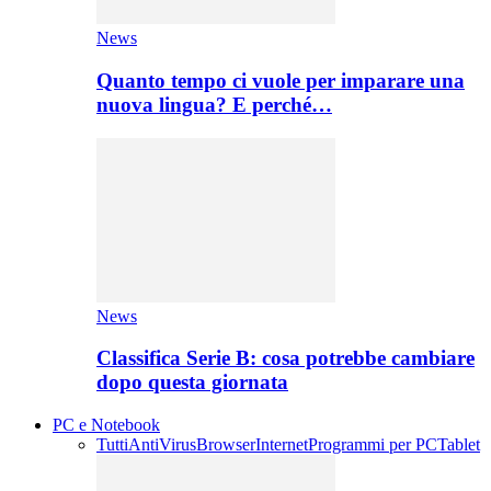
News
Quanto tempo ci vuole per imparare una
nuova lingua? E perché…
News
Classifica Serie B: cosa potrebbe cambiare
dopo questa giornata
PC e Notebook
Tutti
AntiVirus
Browser
Internet
Programmi per PC
Tablet