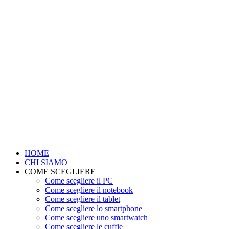
HOME
CHI SIAMO
COME SCEGLIERE
Come scegliere il PC
Come scegliere il notebook
Come scegliere il tablet
Come scegliere lo smartphone
Come scegliere uno smartwatch
Come scegliere le cuffie