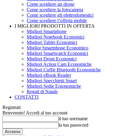
Come scegliere un drone
Come scegliere la fotocamera
Come scegliere gli elettrodomestici
Come scegliere l’offerta mobile
I MIGLIORI PRODOTTI IN OFFERTA
Migliori Smartphone
Migliori Notebook Economici
Migliori Tablet Economici
Miglior Smartphone Economico
Migliori Smartwatch Economici
Migliori Droni Economici
Migliori Action Cam Economiche
Migliori Cuffie Bluetooth Economiche
Migliori eBook Reader
Migliori Specchietti Smart
Migliori Sedie Ergonomiche
Regali di Natale
CONTATTI
Registrati
Benvenuto! Accedi al tuo account
il tuo username
la tua password