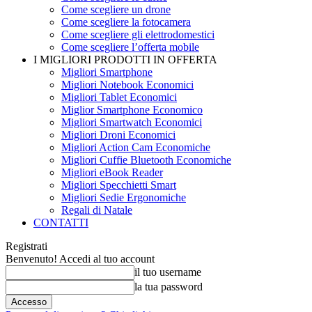
Come scegliere un drone
Come scegliere la fotocamera
Come scegliere gli elettrodomestici
Come scegliere l’offerta mobile
I MIGLIORI PRODOTTI IN OFFERTA
Migliori Smartphone
Migliori Notebook Economici
Migliori Tablet Economici
Miglior Smartphone Economico
Migliori Smartwatch Economici
Migliori Droni Economici
Migliori Action Cam Economiche
Migliori Cuffie Bluetooth Economiche
Migliori eBook Reader
Migliori Specchietti Smart
Migliori Sedie Ergonomiche
Regali di Natale
CONTATTI
Registrati
Benvenuto! Accedi al tuo account
il tuo username
la tua password