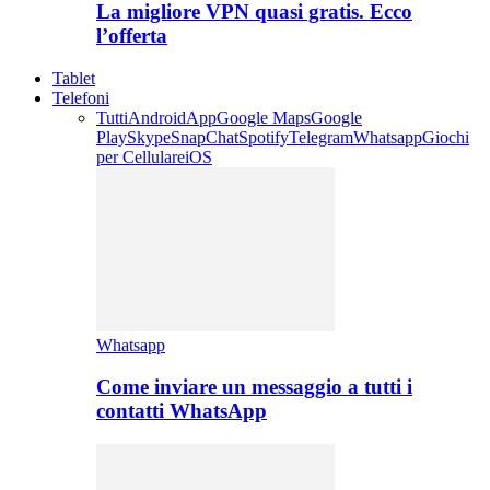
La migliore VPN quasi gratis. Ecco
l’offerta
Tablet
Telefoni
Tutti
Android
App
Google Maps
Google
Play
Skype
SnapChat
Spotify
Telegram
Whatsapp
Giochi
per Cellulare
iOS
Whatsapp
Come inviare un messaggio a tutti i
contatti WhatsApp