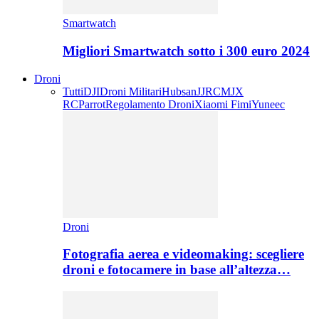
Smartwatch
Migliori Smartwatch sotto i 300 euro 2024
Droni
Tutti
DJI
Droni Militari
Hubsan
JJRC
MJX
RC
Parrot
Regolamento Droni
Xiaomi Fimi
Yuneec
Droni
Fotografia aerea e videomaking: scegliere
droni e fotocamere in base all’altezza…