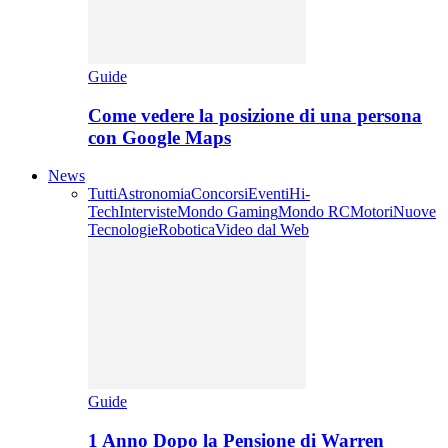
Guide
Come vedere la posizione di una persona
con Google Maps
News
Tutti
Astronomia
Concorsi
Eventi
Hi-
Tech
Interviste
Mondo Gaming
Mondo RC
Motori
Nuove
Tecnologie
Robotica
Video dal Web
Guide
1 Anno Dopo la Pensione di Warren