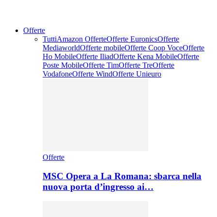
Offerte
Tutti
Amazon Offerte
Offerte Euronics
Offerte
Mediaworld
Offerte mobile
Offerte Coop Voce
Offerte
Ho Mobile
Offerte Iliad
Offerte Kena Mobile
Offerte
Poste Mobile
Offerte Tim
Offerte Tre
Offerte
Vodafone
Offerte Wind
Offerte Unieuro
Offerte
MSC Opera a La Romana: sbarca nella
nuova porta d’ingresso ai…