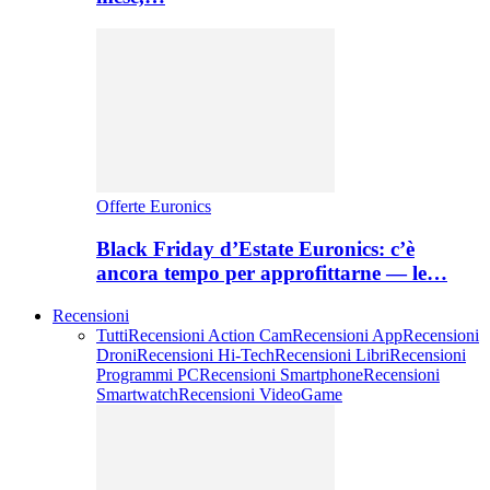
Offerte Euronics
Black Friday d’Estate Euronics: c’è
ancora tempo per approfittarne — le…
Recensioni
Tutti
Recensioni Action Cam
Recensioni App
Recensioni
Droni
Recensioni Hi-Tech
Recensioni Libri
Recensioni
Programmi PC
Recensioni Smartphone
Recensioni
Smartwatch
Recensioni VideoGame