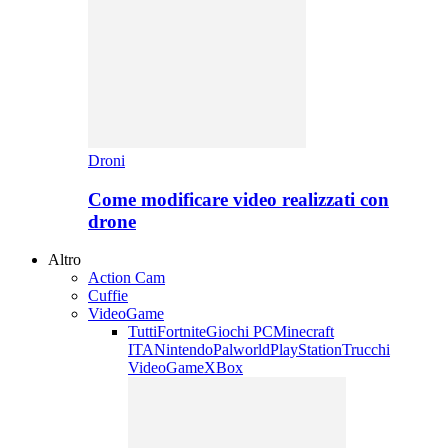
Droni
Come modificare video realizzati con
drone
Altro
Action Cam
Cuffie
VideoGame
Tutti
Fortnite
Giochi PC
Minecraft
ITA
Nintendo
Palworld
PlayStation
Trucchi
VideoGame
XBox