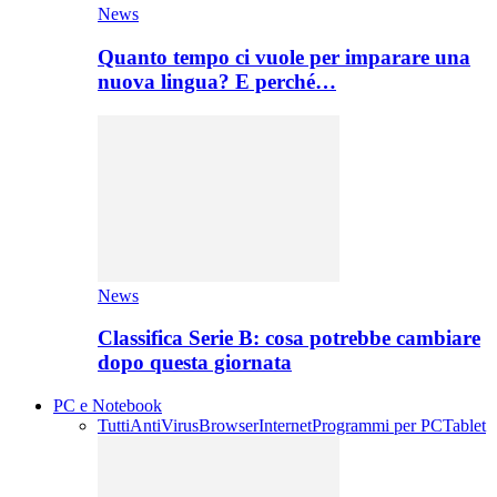
News
Quanto tempo ci vuole per imparare una
nuova lingua? E perché…
News
Classifica Serie B: cosa potrebbe cambiare
dopo questa giornata
PC e Notebook
Tutti
AntiVirus
Browser
Internet
Programmi per PC
Tablet