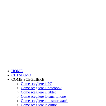
HOME
CHI SIAMO
COME SCEGLIERE
Come scegliere il PC
Come scegliere il notebook
Come scegliere il tablet
Come scegliere lo smartphone
Come scegliere uno smartwatch
Come scegliere le cuffie